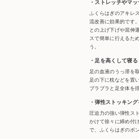
・ストレッチやマッ
ふくらはぎのアキレ
流改善に効果的です
との上げ下げや屈伸
スで簡単に行えるため
う。
・足を高くして寝る
足の血液のうっ滞を
足の下に枕などを置
ブラブラと足全体を
・弾性ストッキング
圧迫力の強い弾性ス
かけて徐々に締め付
で、ふくらはぎのポ