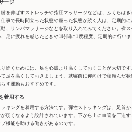
サージ
ス腱を伸ばすストレッチや指圧マッサージなどは、ふくらはぎ
。仕事で長時間立った状態や座った状態が続く人は、定期的に
運動、リンパマッサージなどを取り入れてみてください。省ス
、足に疲れを感じたときや1時間に1度程度、定期的に行いま
取り除くためには、足を心臓より高くしておくことが大切です
いて足を高くしておきましょう。就寝前に仰向けで寝転んだ状
揺らす運動もおすすめです。
を着用する
トッキングを着用する方法です。弾性ストッキングは、足首か
けが弱くなるよう設計されています。下から上に血管を圧迫す
ンプ機能を助ける働きがあるのです。