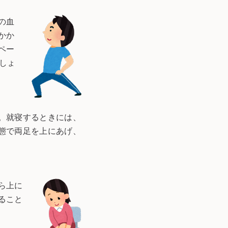
の血
かか
ペー
しょ
。就寝するときには、
態で両足を上にあげ、
ら上に
ること