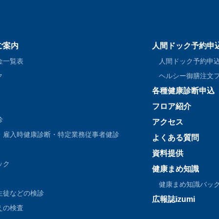
ご案内
人間ドック予約申
金一覧表
人間ドック予約申
ク
ヘルシー御膳注文
各種健康診断申込
フロア紹介
診
アクセス
・雇入時健康診断・特定業務従事者健診
よくある質問
資料提供
ック
健康まめ知識
健康まめ知識バッ
生徒などの検診
広報誌izumi
えの検査