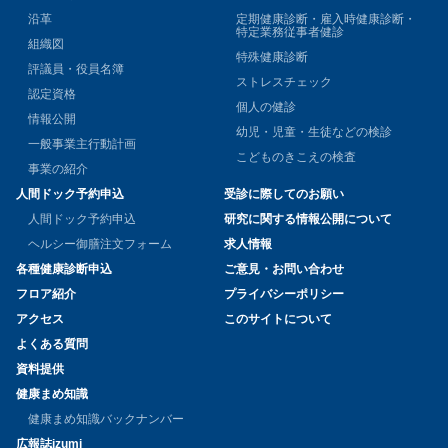
沿革
定期健康診断・雇入時健康診断・
特定業務従事者健診
組織図
特殊健康診断
評議員・役員名簿
ストレスチェック
認定資格
個人の健診
情報公開
幼児・児童・生徒などの検診
一般事業主行動計画
こどものきこえの検査
事業の紹介
人間ドック予約申込
受診に際してのお願い
人間ドック予約申込
研究に関する情報公開について
ヘルシー御膳注文フォーム
求人情報
各種健康診断申込
ご意見・お問い合わせ
フロア紹介
プライバシーポリシー
アクセス
このサイトについて
よくある質問
資料提供
健康まめ知識
健康まめ知識バックナンバー
広報誌izumi