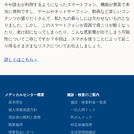
今や誰もが利用するようになったスマートフォン。機能が豊富で本
当に便利ですし、ゲームやネットサーフィン、動画など楽しいコン
テンツが盛りだくさんで、私たちの暮らしには欠かせないものとな
りました。しかし、このスマートフォンが原因で肩こりが酷くなっ
たり、老け顔になってしまったり。こんな悪影響が出てしまう可能
性についてご存じですか？今回は、スマホを使うことによって起こ
り得るさまざまなリスクについてお伝えしましょう。
詳しくはこちら＞
メディカルセンター概要
健診・検査のご案内
基本理念
健診・検査料金一覧表
個人情報保護方針
一日人間ドック
受診者の権利と責務
乳がんドック
職業倫理
特定保健指導
理事長あいさつ
生活習慣病健診