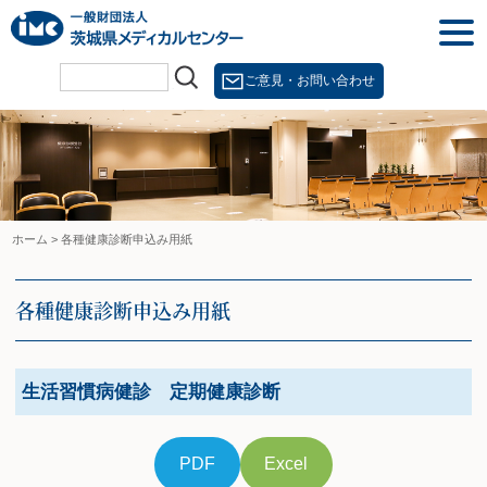
Skip
togg
to
navi
content
ご意見・お問い合わせ
ホーム
>
各種健康診断申込み用紙
各種健康診断申込み用紙
生活習慣病健診 定期健康診断
PDF
Excel