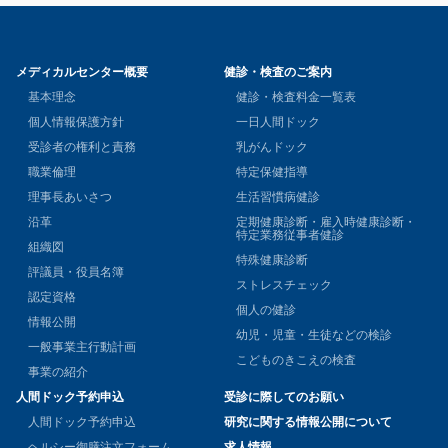
メディカルセンター概要
健診・検査のご案内
基本理念
健診・検査料金一覧表
個人情報保護方針
一日人間ドック
受診者の権利と責務
乳がんドック
職業倫理
特定保健指導
理事長あいさつ
生活習慣病健診
沿革
定期健康診断・雇入時健康診断・
特定業務従事者健診
組織図
特殊健康診断
評議員・役員名簿
ストレスチェック
認定資格
個人の健診
情報公開
幼児・児童・生徒などの検診
一般事業主行動計画
こどものきこえの検査
事業の紹介
人間ドック予約申込
受診に際してのお願い
人間ドック予約申込
研究に関する情報公開について
ヘルシー御膳注文フォーム
求人情報