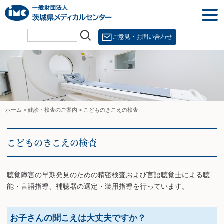
Skip
togg
to
navi
content
ご意見・お問い合わせ
ホーム
>
健診・検査のご案内
>
こどものきこえの検査
こどものきこえの検査
聴覚障害の早期発見のための精密検査および言語聴覚士による聴
能・言語指導、補聴器の選定・装用指導を行っています。
お子さんの聞こえは大丈夫ですか？