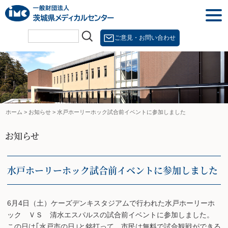
Skip
togg
to
navi
content
ご意見・お問い合わせ
ホーム
>
お知らせ
>
水戸ホーリーホック試合前イベントに参加しました
お知らせ
水戸ホーリーホック試合前イベントに参加しました
6月4日（土）ケーズデンキスタジアムで行われた水戸ホーリーホ
ック ＶＳ 清水エスパルスの試合前イベントに参加しました。
この日は｢水戸市の日｣と銘打って、市民は無料で試合観戦ができる