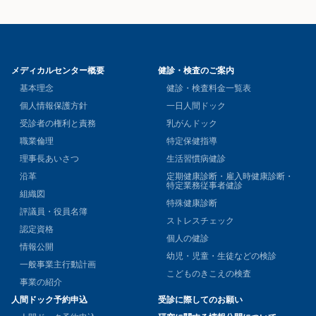
メディカルセンター概要
健診・検査のご案内
基本理念
健診・検査料金一覧表
個人情報保護方針
一日人間ドック
受診者の権利と責務
乳がんドック
職業倫理
特定保健指導
理事長あいさつ
生活習慣病健診
沿革
定期健康診断・雇入時健康診断・
特定業務従事者健診
組織図
特殊健康診断
評議員・役員名簿
ストレスチェック
認定資格
個人の健診
情報公開
幼児・児童・生徒などの検診
一般事業主行動計画
こどものきこえの検査
事業の紹介
人間ドック予約申込
受診に際してのお願い