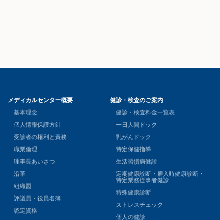
メディカルセンター概要
健診・検査のご案内
基本理念
健診・検査料金一覧表
個人情報保護方針
一日人間ドック
受診者の権利と責務
乳がんドック
職業倫理
特定保健指導
理事長あいさつ
生活習慣病健診
沿革
定期健康診断・雇入時健康診断・
特定業務従事者健診
組織図
特殊健康診断
評議員・役員名簿
ストレスチェック
認定資格
個人の健診