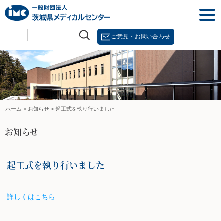
Skip
togg
to
navi
content
ご意見・お問い合わせ
ホーム
>
お知らせ
>
起工式を執り行いました
お知らせ
起工式を執り行いました
詳しくはこちら