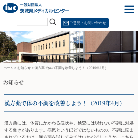
Skip
togg
to
navi
content
ご意見・お問い合わせ
ホーム
>
お知らせ
>
漢方薬で体の不調を改善しよう！（2019年4月）
お知らせ
漢方薬で体の不調を改善しよう！（2019年4月）
漢方薬には、体質にかかわる症状や、検査には現れない不調に対処
する働きがあります。病気というほどではないものの、不調に悩ま
されている方は、漢方薬を試してみてはいかがでしょうか。こちら