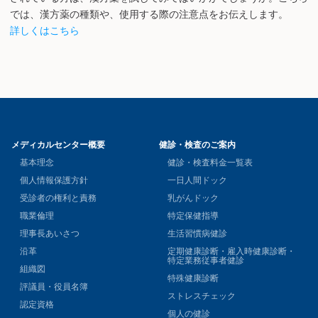
では、漢方薬の種類や、使用する際の注意点をお伝えします。
詳しくはこちら
メディカルセンター概要
健診・検査のご案内
基本理念
健診・検査料金一覧表
個人情報保護方針
一日人間ドック
受診者の権利と責務
乳がんドック
職業倫理
特定保健指導
理事長あいさつ
生活習慣病健診
沿革
定期健康診断・雇入時健康診断・
特定業務従事者健診
組織図
特殊健康診断
評議員・役員名簿
ストレスチェック
認定資格
個人の健診