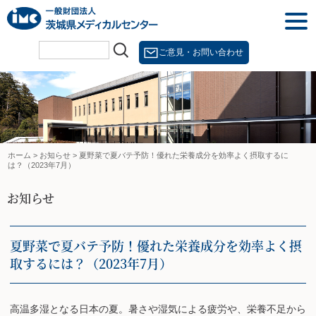
Skip
togg
to
navi
content
ご意見・お問い合わせ
ホーム
>
お知らせ
>
夏野菜で夏バテ予防！優れた栄養成分を効率よく摂取するに
は？（2023年7月）
お知らせ
夏野菜で夏バテ予防！優れた栄養成分を効率よく摂
取するには？（2023年7月）
高温多湿となる日本の夏。暑さや湿気による疲労や、栄養不足から