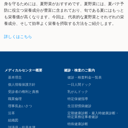
身を守るためには、夏野菜がおすすめです。夏野菜には、夏バテ予
防に役立つ栄養成分が豊富に含まれており、旬である夏にはもっと
も栄養価が高くなります。今回は、代表的な夏野菜とそれぞれの栄
養成分、そして効率よく栄養を摂取する方法をご紹介します。
詳しくはこちら
メディカルセンター概要
健診・検査のご案内
基本理念
健診・検査料金一覧表
個人情報保護方針
一日人間ドック
受診者の権利と責務
乳がんドック
職業倫理
特定保健指導
理事長あいさつ
生活習慣病健診
沿革
定期健康診断・雇入時健康診断・
特定業務従事者健診
組織図
特殊健康診断
評議員・役員名簿