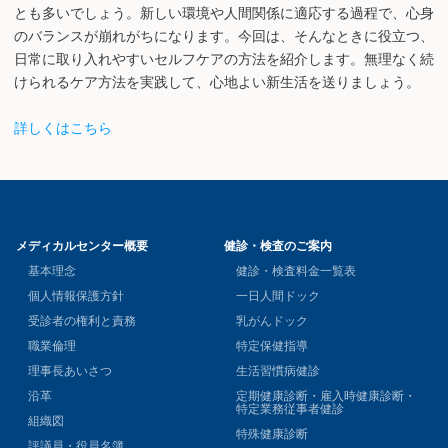
とも多いでしょう。新しい環境や人間関係に適応する過程で、心身
のバランスが崩れがちになります。今回は、そんなときに役立つ、
日常に取り入れやすいセルフケアの方法を紹介します。無理なく続
けられるケア方法を実践して、心地よい新生活を送りましょう。
詳しくはこちら
メディカルセンター概要
健診・検査のご案内
基本理念
健診・検査料金一覧表
個人情報保護方針
一日人間ドック
受診者の権利と責務
乳がんドック
職業倫理
特定保健指導
理事長あいさつ
生活習慣病健診
沿革
定期健康診断・雇入時健康診断・
特定業務従事者健診
組織図
特殊健康診断
評議員・役員名簿