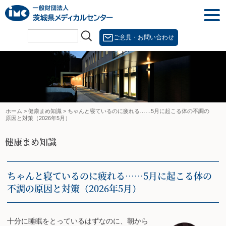
Skip
togg
to
navi
content
ご意見・お問い合わせ
ホーム
>
健康まめ知識
>
ちゃんと寝ているのに疲れる……5月に起こる体の不調の
原因と対策（2026年5月）
健康まめ知識
ちゃんと寝ているのに疲れる……5月に起こる体の
不調の原因と対策（2026年5月）
十分に睡眠をとっているはずなのに、朝から