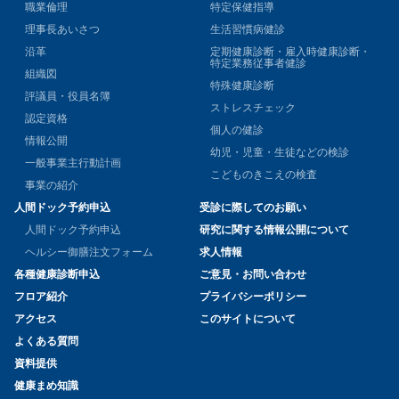
職業倫理
特定保健指導
理事長あいさつ
生活習慣病健診
沿革
定期健康診断・雇入時健康診断・
特定業務従事者健診
組織図
特殊健康診断
評議員・役員名簿
ストレスチェック
認定資格
個人の健診
情報公開
幼児・児童・生徒などの検診
一般事業主行動計画
こどものきこえの検査
事業の紹介
人間ドック予約申込
受診に際してのお願い
人間ドック予約申込
研究に関する情報公開について
ヘルシー御膳注文フォーム
求人情報
各種健康診断申込
ご意見・お問い合わせ
フロア紹介
プライバシーポリシー
アクセス
このサイトについて
よくある質問
資料提供
健康まめ知識