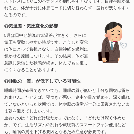
ストレスによりこのバランスが崩れやすくなります。自律神経が乱
れると、体が十分に休息モードに切り替わらず、疲れが残りやすく
なるのです。
◎気温差・気圧変化の影響
5月は日中と朝晩の気温差が大きく、さらに
気圧も変動しやすい時期です。こうした変化
は体にとって負担となり、自律神経を過剰に
働かせる原因になります。その結果、体が無
意識に緊張した状態が続き、休んでも回復し
にくくなることがあります。
◎睡眠の「質」が低下している可能性
睡眠時間が確保できていても、睡眠の質が低いと十分な回復は得ら
れません。たとえば、寝つきが悪い、途中で目が覚める、深く眠れ
ていないといった状態では、体や脳の疲労が十分に回復されないま
ま朝を迎えてしまいます。
重要なのは「どれだけ寝たか」ではなく、「どれだけ深く休めた
か」です。生活リズムの乱れや就寝前のスマートフォン使用など
も、睡眠の質を下げる要因となるため注意が必要です。