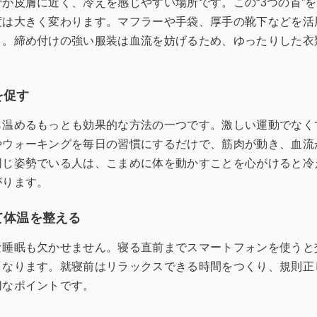
が皮膚に近く、冷えを感じやすい場所です。この“3つの首”
度は大きく変わります。マフラーや手袋、厚手の靴下などを活
う。締め付けの強い服装は血流を妨げるため、ゆったりした衣
を促す
ら温めるもっとも効果的な方法の一つです。激しい運動でなく
やウォーキングを毎日の習慣にするだけで、筋肉が動き、血流
同じ姿勢でいる人は、こまめに体を動かすことを心がけると冷
がります。
て体温を整える
な睡眠も欠かせません。寝る直前までスマートフォンを使うと
くなります。就寝前はリラックスできる時間をつくり、規則正
切なポイントです。