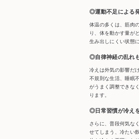
◎運動不足による
体温の多くは、筋肉
り、体を動かす量が
生み出しにくい状態
◎自律神経の乱れ
冷えは外気の影響だ
不規則な生活、睡眠
がうまく調整できな
ります。
◎日常習慣が冷え
さらに、普段何気な
せてしまう、冷たい