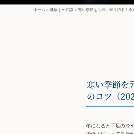
ホーム
>
健康まめ知識
>
寒い季節を元気に乗り切る！今日
寒い季節を
のコツ（20
冬になると手足の冷
の低下によって血行