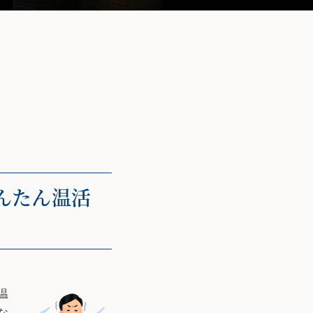
んたん温活
温
な