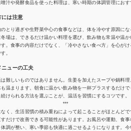
味噌汁や発酵食品を使った料理は、寒い時期の体調管理におす
方には注意
物のとり過ぎや生野菜中心の食事などは、体を冷やす原因にな
に冬場は、できるだけ温かい料理を選び、飲み物も常温や温か
です。食事の内容だけでなく、「冷やさない食べ方」を心がけ
です。
メニューの工夫
活は難しいものではありません。生姜を加えたスープや鍋料理
体も温まります。朝食に温かい飲み物を一杯プラスするだけで
く続けられる方法を選ぶことが、温活を習慣にするコツです。
***
はなく、生活習慣の積み重ねによって起こることがほとんどで
直すだけで改善できる可能性があります。お風呂や運動、食事
、体調が整い、寒い季節も快適に過ごせるようになります。今