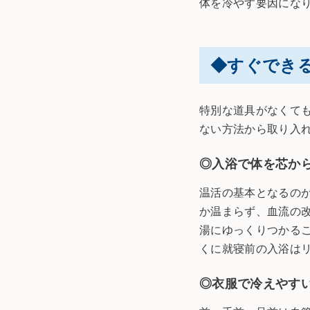
体を冷やす要因にな
◆
すぐでき
特別な道具がなくて
ない方法から取り入
◎入浴で体を芯か
温活の基本となるの
か温まらず、血流の改
湯にゆっくりつかる
くに就寝前の入浴は
◎衣服で冷えやす