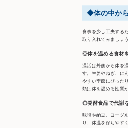
◆
体の中か
食事を少し工夫する
取り入れてみましょ
◎体を温める食材
温活は外側から体を
す。生姜やねぎ、に
やすい季節にぴった
類は体を温める性質
◎発酵食品で代謝
味噌や納豆、ヨーグ
り、体温を保ちやす