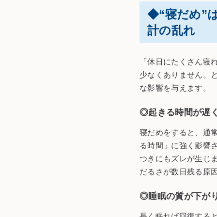
◆“寝だめ
計の乱れ
「休日にたくさん寝
少なくありません。
な影響を与えます。
◎起きる時間が遅
寝だめをすると、通
る時間」に強く影響
つきにもズレが生じ
だるさが数日残る原
◎睡眠の質が下が
長く眠れば回復する