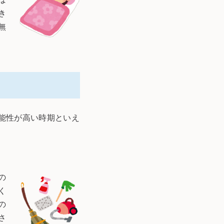
き
無
能性が高い時期といえ
の
く
の
さ