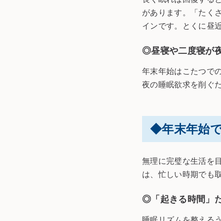
があります。「たく
インです。とくに昼
◎昼寝や二度寝が
年末年始はこたつで
夜の睡眠欲求を削ぐ
◆年末年始
無理に完璧な生活を
は、忙しい時期でも
◎「起きる時間」
睡眠リズムを整えるう