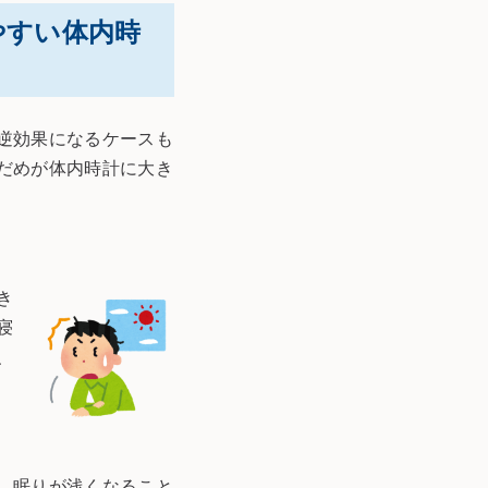
やすい体内時
逆効果になるケースも
だめが体内時計に大き
き
寝
、
、眠りが浅くなること