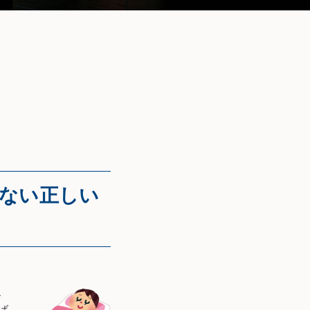
さない正しい
、
ば