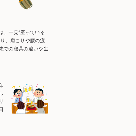
は、一見“座っている
滞り、肩こりや腰の疲
先での寝具の違いや生
な
し
リ
日