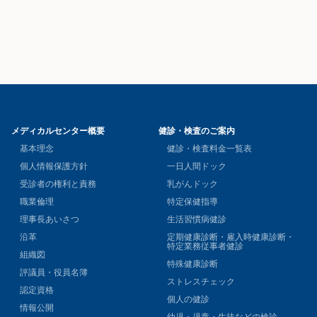
メディカルセンター概要
健診・検査のご案内
基本理念
健診・検査料金一覧表
個人情報保護方針
一日人間ドック
受診者の権利と責務
乳がんドック
職業倫理
特定保健指導
理事長あいさつ
生活習慣病健診
沿革
定期健康診断・雇入時健康診断・
特定業務従事者健診
組織図
特殊健康診断
評議員・役員名簿
ストレスチェック
認定資格
個人の健診
情報公開
幼児・児童・生徒などの検診