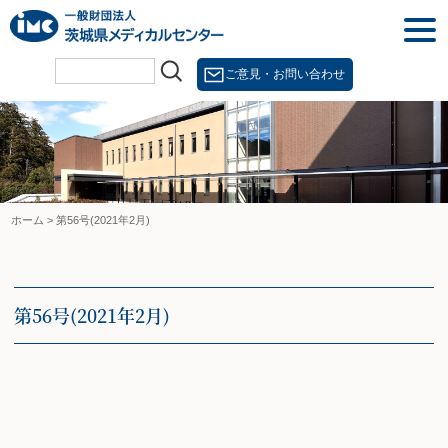
Skip
togg
to
navi
content
ご意見・お問い合わせ
ホーム
>
第56号(2021年2月)
第56号(2021年2月)