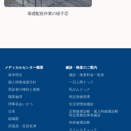
基礎配筋作業の様子②
メディカルセンター概要
健診・検査のご案内
基本理念
健診・検査料金一覧表
個人情報保護方針
一日人間ドック
受診者の権利と責務
乳がんドック
職業倫理
特定保健指導
理事長あいさつ
生活習慣病健診
沿革
定期健康診断・雇入時健康診断・
特定業務従事者健診
組織図
特殊健康診断
評議員・役員名簿
ストレスチェック