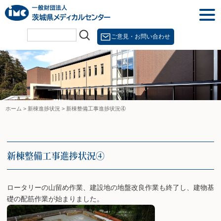
Skip
togg
to
navi
content
ご意見・お問い合わせ
ホーム
>
新棟進捗状況
>
新棟整備工事進捗状況④
新棟整備工事進捗状況④
ロータリーの山留め作業、建設地の地盤改良作業も終了し、建物基
礎の配筋作業が始まりました。