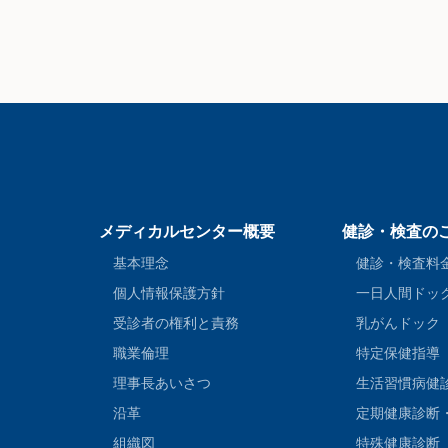
メディカルセンター概要
健診・検査の
基本理念
健診・検査料
個人情報保護方針
一日人間ドッ
受診者の権利と責務
乳がんドック
職業倫理
特定保健指導
理事長あいさつ
生活習慣病健
沿革
定期健康診断
組織図
特殊健康診断