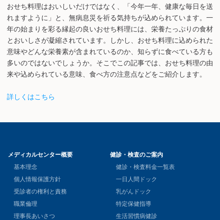
おせち料理はおいしいだけではなく、「今年一年、健康な毎日を送
れますように」と、無病息災を祈る気持ちが込められています。一
年の始まりを彩る縁起の良いおせち料理には、栄養たっぷりの食材
とおいしさが凝縮されています。しかし、おせち料理に込められた
意味やどんな栄養素が含まれているのか、知らずに食べている方も
多いのではないでしょうか。そこでこの記事では、おせち料理の由
来や込められている意味、食べ方の注意点などをご紹介します。
詳しくはこちら
メディカルセンター概要
健診・検査のご案内
基本理念
健診・検査料金一覧表
個人情報保護方針
一日人間ドック
受診者の権利と責務
乳がんドック
職業倫理
特定保健指導
理事長あいさつ
生活習慣病健診