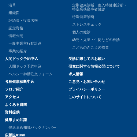
沿革
定期健康診断・雇入時健康診断・
特定業務従事者健診
組織図
特殊健康診断
評議員・役員名簿
ストレスチェック
認定資格
個人の健診
情報公開
幼児・児童・生徒などの検診
一般事業主行動計画
こどものきこえの検査
事業の紹介
人間ドック予約申込
受診に際してのお願い
人間ドック予約申込
研究に関する情報公開について
ヘルシー御膳注文フォーム
求人情報
各種健康診断申込
ご意見・お問い合わせ
フロア紹介
プライバシーポリシー
アクセス
このサイトについて
よくある質問
資料提供
健康まめ知識
健康まめ知識バックナンバー
広報誌izumi