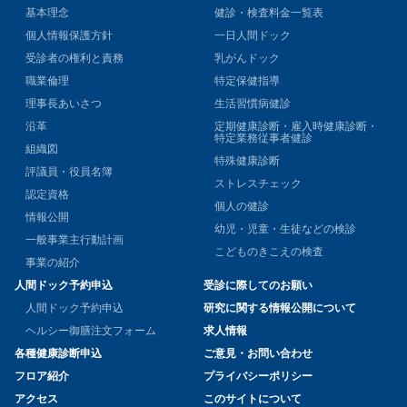
基本理念
健診・検査料金一覧表
個人情報保護方針
一日人間ドック
受診者の権利と責務
乳がんドック
職業倫理
特定保健指導
理事長あいさつ
生活習慣病健診
沿革
定期健康診断・雇入時健康診断・
特定業務従事者健診
組織図
特殊健康診断
評議員・役員名簿
ストレスチェック
認定資格
個人の健診
情報公開
幼児・児童・生徒などの検診
一般事業主行動計画
こどものきこえの検査
事業の紹介
人間ドック予約申込
受診に際してのお願い
人間ドック予約申込
研究に関する情報公開について
ヘルシー御膳注文フォーム
求人情報
各種健康診断申込
ご意見・お問い合わせ
フロア紹介
プライバシーポリシー
アクセス
このサイトについて