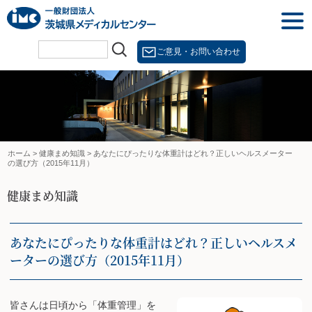
Skip
togg
to
navi
content
ご意見・お問い合わせ
ホーム
>
健康まめ知識
>
あなたにぴったりな体重計はどれ？正しいヘルスメーター
の選び方（2015年11月）
健康まめ知識
あなたにぴったりな体重計はどれ？正しいヘルスメ
ーターの選び方（2015年11月）
皆さんは日頃から「体重管理」を