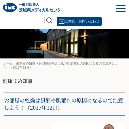
Skip
togg
to
navi
content
ご意見・お問い合わせ
ホーム
>
健康まめ知識
>
お部屋の乾燥は風邪や肌荒れの原因になるので注意しよ
う！（2017年12月）
健康まめ知識
お部屋の乾燥は風邪や肌荒れの原因になるので注意
しよう！（2017年12月）