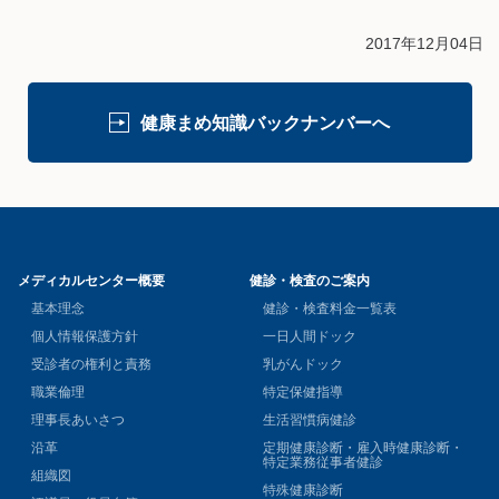
2017年12月04日
健康まめ知識バックナンバーへ
メディカルセンター概要
健診・検査のご案内
基本理念
健診・検査料金一覧表
個人情報保護方針
一日人間ドック
受診者の権利と責務
乳がんドック
職業倫理
特定保健指導
理事長あいさつ
生活習慣病健診
沿革
定期健康診断・雇入時健康診断・
特定業務従事者健診
組織図
特殊健康診断