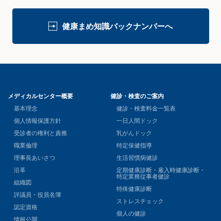
健康まめ知識バックナンバーへ
メディカルセンター概要
健診・検査のご案内
基本理念
健診・検査料金一覧表
個人情報保護方針
一日人間ドック
受診者の権利と責務
乳がんドック
職業倫理
特定保健指導
理事長あいさつ
生活習慣病健診
沿革
定期健康診断・雇入時健康診断・
特定業務従事者健診
組織図
特殊健康診断
評議員・役員名簿
ストレスチェック
認定資格
個人の健診
情報公開