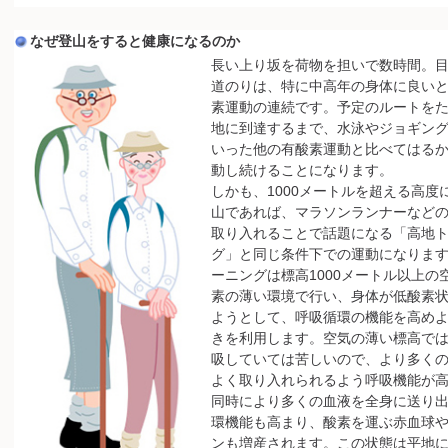
なぜ登山をすると健康になるのか
長い上り坂を荷物を担いで数時間。
道のりは、特に中高年の身体に良い
素運動の連続です。予定のルートを
地に到達するまで、水泳やジョギン
いった他の有酸素運動と比べてはる
動し続けることになります。
しかも、1000メートルを超える高度
山であれば、マラソンランナーなど
取り入れることで話題になる「高地
グ」と同じ条件下での運動になりま
ーニングは標高1000メートル以上の
素の薄い環境で行い、身体が低酸素
ようとして、呼吸循環の機能を高め
きを利用します。空気の薄い標高で
吸していては苦しいので、より多く
よく取り入れられるよう呼吸機能が
同時により多くの血液を全身に送り
環機能も高まり、酸素を運ぶ赤血球
ンも増産されます。この状態は平地