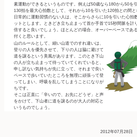
素運動ができるというものです。例えば50歳なら180から50を
130拍を最大心拍数として、それから10を引いた120拍との間
日常的に運動習慣のない人は、そこからさらに10を引いた心拍
ットとします。ときどき立ち止まって首か手首で15秒間脈を計
倍すると良いでしょう。ほとんどの場合、オーバーペースであ
付くと思います。
山のルールとして、細い山道でのすれ違いは、
登りの人を優先させて、下りの人は脇に避けて
道を譲るという美風があります。このとき下山
の人が立ち止まって待っていてくれていると、
申し訳ない気持ちが先に立って、それまで良い
ペースで歩いていたところを無理に頑張って登
ってしまい、呼吸を乱してしまうことになりが
ちです。
そこは正直に「辛いので、お先にどうぞ」と声
をかけて、下山者に道を譲るのが大人の対応と
いうものでしょう。
2012年07月28日