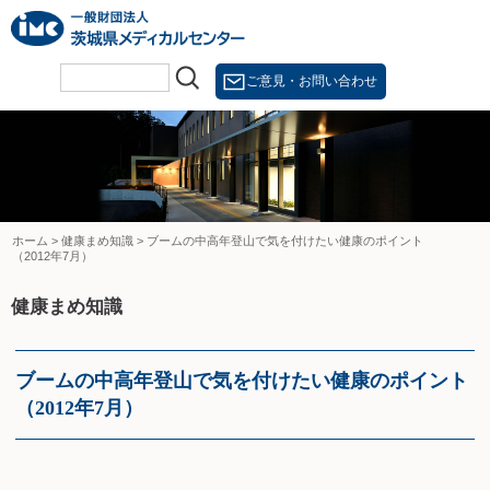
Skip
to
content
ご意見・お問い合わせ
ホーム
>
健康まめ知識
>
ブームの中高年登山で気を付けたい健康のポイント
（2012年7月）
健康まめ知識
ブームの中高年登山で気を付けたい健康のポイント
（2012年7月）