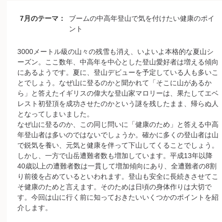
7月のテーマ：
ブームの中高年登山で気を付けたい健康のポイ
ント
3000メートル級の山々の残雪も消え、いよいよ本格的な夏山シ
ーズン。ここ数年、中高年を中心とした登山愛好者は増える傾向
にあるようです。夏に、登山デビューを予定している人も多いこ
とでしょう。なぜ山に登るのかと聞かれて「そこに山があるか
ら」と答えたイギリスの偉大な登山家マロリーは、果たしてエベ
レスト初登頂を成功させたのかという謎を残したまま、帰らぬ人
となってしまいました。
なぜ山に登るのか、この同じ問いに「健康のため」と答える中高
年登山者は多いのではないでしょうか。確かに多くの登山者は山
で鋭気を養い、元気と健康を伴って下山してくることでしょう。
しかし、一方で山岳遭難者数も増加しています。平成13年以降
40歳以上の遭難者数は一貫して増加傾向にあり、全遭難者の8割
り前後を占めているといわれます。登山も安全に長続きさせてこ
そ健康のためと言えます。そのためは日頃の身体作りは大切で
す。今回は山に行く前に知っておきたいいくつかのポイントを紹
介します。