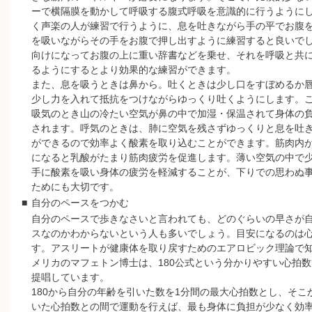
ーで横隔膜を動かして呼吸する腹式呼吸を意識的に行うように
く声楽の人が練習で行うように、息を吐きながら手の平でお腹
を吸いながらその手をお腹で押し出すように練習すると良いで
向けになってお腹の上に重い辞書などを乗せ、それを呼吸と共
るようにするとより効果的な練習ができます。
また、息を吸うときは鼻から。吐くときは少し口をすぼめるか
少し力を入れて抵抗をつけながらゆっくり吐くようにします。
吸気のとき山の冷たい空気が鼻の中で加湿・保温されて身体の
されます。呼気のときは、肺に空気を残さずゆっくりと息を吐
ができるので効率よく酸素を取り込むことができます。筋肉内
になると乳酸がたまり筋肉疲労を促進します。薄い空気の中で
手に酸素を吸い身体の疲労を軽減することが、下りでの思わぬ
ためにも大切です。
■
自分のペースをつかむ
自分のペースで歩きなさいと言われても、どのぐらいの早さが
スなのかわからないという人も多いでしょう。目安になるのは
す。アスリートが健康体を取り戻すためのエアロビック理論で
メリカのマフェトン博士は、180公式という分かりやすい心拍
提唱しています。
180から自分の年齢を引いた数を1分間の最大心拍数とし、そこか
いた心拍数との間で運動を行えば、最も身体に負担が少なく効