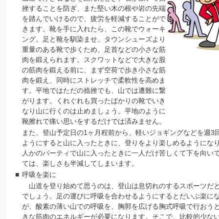
挫することを防ぎ、また堅い木の根や岩の先端
を踏んでいけるので、疲労を軽減することがで
きます。靴を手に入れたら、この靴でウォーキ
ング。足と靴を馴染ませ、タウンシューズより
重量のある靴で歩くため、足首などの小さな筋
肉を鍛えられます。スクワットなどで大きな股
の筋肉を鍛える前に、まず空荷で歩き小さな筋
肉を鍛え、同時にストレッチで柔軟性を高めま
す。平地ではただの捻挫でも、山では遭難に繋
がります。くれぐれも買ったばかりの靴でいき
なり山に行くのは止めましょう。平地のように
靴擦れで痛い思いをするだけでは済みません。
また、登山予定日の1ヶ月程前から、軽いジョギングなどを週3
ようにすると山に入ったときに、登りをより楽しめるようにな
人かのパーティで山に入ったときに一人だけ苦しくて下を向い
ては、楽しさも半減してしまいます。
■
呼吸を楽に
山道を登り始めて思うのは、登山は息切れのするスポーツだ
でしょう。足の運びに呼吸を合わせるようにするとだいぶ楽に
が、酸素の薄い山での呼吸を、胸郭を広げる胸式呼吸で行おう
きな筋肉のエネルギーが必要になります。そこで、比較的少な