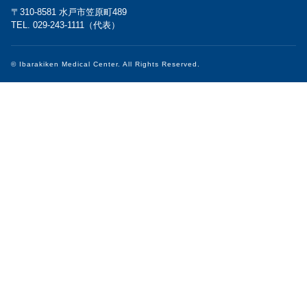
〒310-8581 水戸市笠原町489
TEL. 029-243-1111（代表）
© Ibarakiken Medical Center. All Rights Reserved.