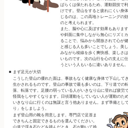
ばらくは保たれるため、運動競技で
けです。登山をすると疲れにくい身
じるのは、この高地トレーニングの
のと考えられます。
また、脳や心に及ぼす効果もありま
や斜面に集中しながら無心にリズミ
ることで、悩みから開放されて心が
と感じる人も多いことでしょう。美
みながら稜線を歩く爽快感、楽しさ
いものです。次の山行を心の支えに
うという人もいるに違いありません
■
まず足元が大切
こうした登山の優れた面は、事故もなく健康な身体で下山して
生かされるものです。登山の事故で最も多いのは、下り道での
落、転落です。足腰の弱っている人がいきなり山に登れば疲労
怪我をしやすくなります。日頃運動をしていない人が運動のた
いきなり山に行くのは無謀と言う他ありません。まず準備とし
り」をしましよう。
まず登山用の靴を用意します。専門店で足首ま
できちんと固定できるものを選んでください。
山道で浮き石などを踏んだとき、石が動いて捻