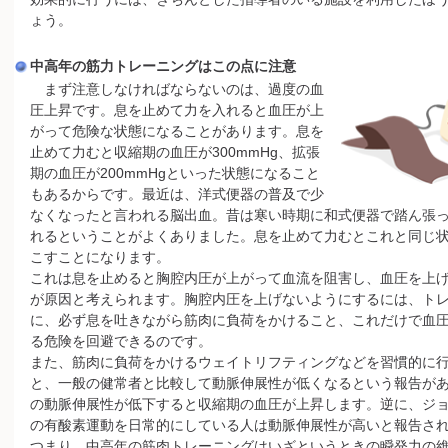
ょう。
中高年の筋力トレーニングはこの点に注意
まず注意しなければならないのは、過度の血
圧上昇です。息を止めて力を入れると血圧が上
がって危険な状態になることがあります。息を
止めて力むと収縮期の血圧が300mmHg、拡張
期の血圧が200mmHgといった状態になること
もあるからです。最近は、洋式便器の普及で少
なくなったと言われる脳出血。昔は寒い時期に和式便器で踏ん張
れるということがよくありました。息を止めて力むとこれと同じ
こすことになります。
これは息を止めると胸腔内圧が上がって血流を阻害し、血圧を上
が原因と考えられます。胸腔内圧を上げないようにするには、ト
に、必ず息を吐きながら筋肉に負荷をかけること、これだけで血
る危険を回避できるのです。
また、筋肉に負荷をかけるウェイトリフティングなどを習慣的に
と、一般の健常者と比較して動脈伸展性が低くなるという報告が
の動脈伸展性が低下すると収縮期の血圧が上昇します。逆に、ジ
の有酸素運動を日常的にしている人は動脈伸展性が高いと報告さ
つまり、中高年の筋肉トレーニングはいざというときの瞬発力の