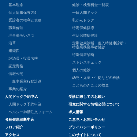
基本理念
健診・検査料金一覧表
個人情報保護方針
一日人間ドック
受診者の権利と責務
乳がんドック
職業倫理
特定保健指導
理事長あいさつ
生活習慣病健診
沿革
定期健康診断・雇入時健康診断・
特定業務従事者健診
組織図
特殊健康診断
評議員・役員名簿
ストレスチェック
認定資格
個人の健診
情報公開
幼児・児童・生徒などの検診
一般事業主行動計画
こどものきこえの検査
事業の紹介
人間ドック予約申込
受診に際してのお願い
人間ドック予約申込
研究に関する情報公開について
ヘルシー御膳注文フォーム
求人情報
各種健康診断申込
ご意見・お問い合わせ
フロア紹介
プライバシーポリシー
アクセス
このサイトについて