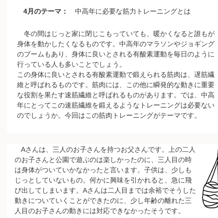
4月のテーマ：
中高年に必要な筋力トレーニングとは
冬の間はじっと家に閉じこもっていても、暖かくなると誰もが
身体を動かしたくなるものです。中高年のマラソンやジョギング
のブームもあり、身体に良いとされる有酸素運動を毎日のように
行っている人も多いことでしょう。
この身体に良いとされる有酸素運動で鍛えられる筋肉は、遅筋繊
維と呼ばれるものです。筋肉には、この他に瞬発的な動きに重要
な役割を果たす速筋繊維と呼ばれるものがあります。では、中高
年にとってこの速筋繊維を鍛えるようなトレーニングは必要ない
のでしょうか。今回はこの筋肉トレーニングがテーマです。
Aさんは、三人のお子さんを持つお父さんです。上の二人
のお子さんと公園で遊ぶのは楽しかったのに、三人目の時
は身体がついていかなかったと言います。子供は、少しも
じっとしていないもの。何かに興味を引かれると、急に飛
び出してしまいます。Aさんは二人目までは余裕でそうした
動きについていくことができたのに、少し年齢の離れた三
人目のお子さんの動きには対応できなかったそうです。