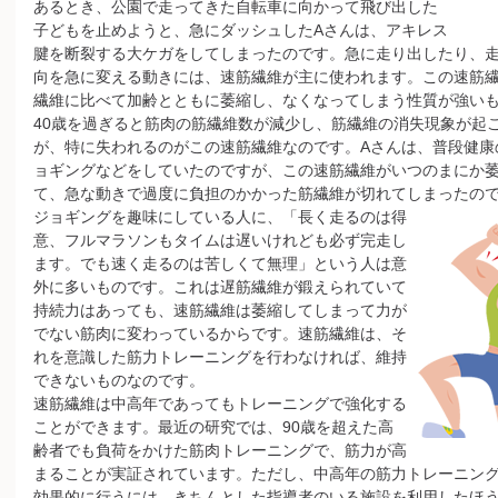
あるとき、公園で走ってきた自転車に向かって飛び出した
子どもを止めようと、急にダッシュしたAさんは、アキレス
腱を断裂する大ケガをしてしまったのです。急に走り出したり、
向を急に変える動きには、速筋繊維が主に使われます。この速筋
繊維に比べて加齢とともに萎縮し、なくなってしまう性質が強い
40歳を過ぎると筋肉の筋繊維数が減少し、筋繊維の消失現象が起
が、特に失われるのがこの速筋繊維なのです。Aさんは、普段健康
ョギングなどをしていたのですが、この速筋繊維がいつのまにか
て、急な動きで過度に負担のかかった筋繊維が切れてしまったの
ジョギングを趣味にしている人に、「長く走るのは得
意、フルマラソンもタイムは遅いけれども必ず完走し
ます。でも速く走るのは苦しくて無理」という人は意
外に多いものです。これは遅筋繊維が鍛えられていて
持続力はあっても、速筋繊維は萎縮してしまって力が
でない筋肉に変わっているからです。速筋繊維は、そ
れを意識した筋力トレーニングを行わなければ、維持
できないものなのです。
速筋繊維は中高年であってもトレーニングで強化する
ことができます。最近の研究では、90歳を超えた高
齢者でも負荷をかけた筋肉トレーニングで、筋力が高
まることが実証されています。ただし、中高年の筋力トレーニン
効果的に行うには、きちんとした指導者のいる施設を利用したほ