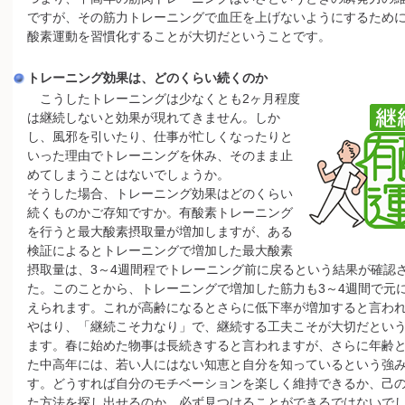
ですが、その筋力トレーニングで血圧を上げないようにするため
酸素運動を習慣化することが大切だということです。
トレーニング効果は、どのくらい続くのか
こうしたトレーニングは少なくとも2ヶ月程度
は継続しないと効果が現れてきません。しか
し、風邪を引いたり、仕事が忙しくなったりと
いった理由でトレーニングを休み、そのまま止
めてしまうことはないでしょうか。
そうした場合、トレーニング効果はどのくらい
続くものかご存知ですか。有酸素トレーニング
を行うと最大酸素摂取量が増加しますが、ある
検証によるとトレーニングで増加した最大酸素
摂取量は、3～4週間程でトレーニング前に戻るという結果が確認
た。このことから、トレーニングで増加した筋力も3～4週間で元
えられます。これが高齢になるとさらに低下率が増加すると言わ
やはり、「継続こそ力なり」で、継続する工夫こそが大切だとい
ます。春に始めた物事は長続きすると言われますが、さらに年齢
た中高年には、若い人にはない知恵と自分を知っているという強
す。どうすれば自分のモチベーションを楽しく維持できるか、己
た方法を探し出せるのか、必ず見つけることができるではないで