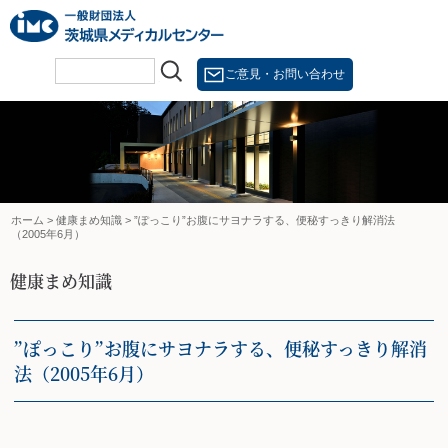
Skip
to
content
ご意見・お問い合わせ
ホーム
>
健康まめ知識
>
”ぽっこり”お腹にサヨナラする、便秘すっきり解消法
（2005年6月）
健康まめ知識
”ぽっこり”お腹にサヨナラする、便秘すっきり解消
法（2005年6月）