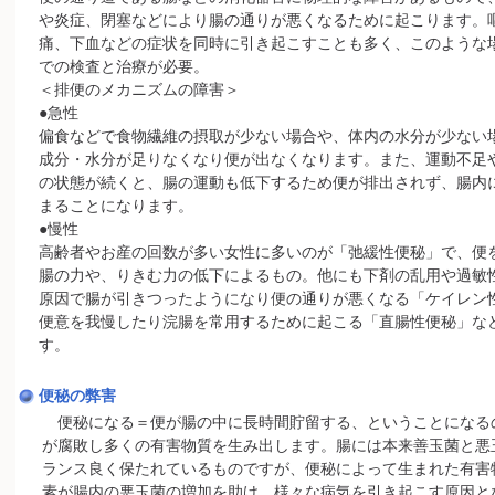
や炎症、閉塞などにより腸の通りが悪くなるために起こります。
痛、下血などの症状を同時に引き起こすことも多く、このような
での検査と治療が必要。
＜排便のメカニズムの障害＞
●急性
偏食などで食物繊維の摂取が少ない場合や、体内の水分が少ない
成分・水分が足りなくなり便が出なくなります。また、運動不足
の状態が続くと、腸の運動も低下するため便が排出されず、腸内
まることになります。
●慢性
高齢者やお産の回数が多い女性に多いのが「弛緩性便秘」で、便
腸の力や、りきむ力の低下によるもの。他にも下剤の乱用や過敏
原因で腸が引きつったようになり便の通りが悪くなる「ケイレン
便意を我慢したり浣腸を常用するために起こる「直腸性便秘」な
す。
便秘の弊害
便秘になる＝便が腸の中に長時間貯留する、ということになる
が腐敗し多くの有害物質を生み出します。腸には本来善玉菌と悪
ランス良く保たれているものですが、便秘によって生まれた有害
素が腸内の悪玉菌の増加を助け、様々な病気を引き起こす原因と