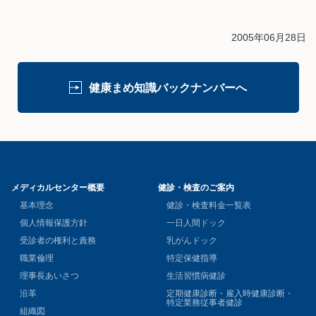
2005年06月28日
健康まめ知識バックナンバーへ
メディカルセンター概要
健診・検査のご案内
基本理念
健診・検査料金一覧表
個人情報保護方針
一日人間ドック
受診者の権利と責務
乳がんドック
職業倫理
特定保健指導
理事長あいさつ
生活習慣病健診
沿革
定期健康診断・雇入時健康診断・
特定業務従事者健診
組織図