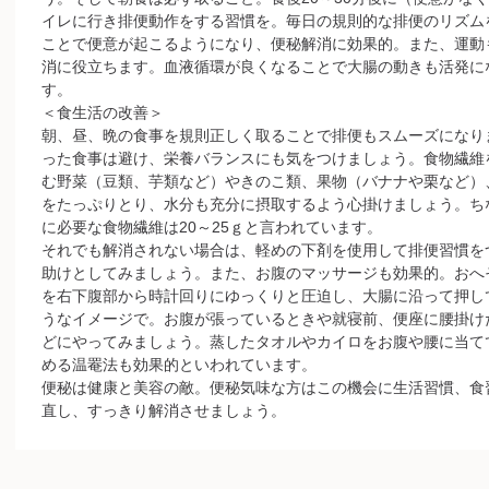
イレに行き排便動作をする習慣を。毎日の規則的な排便のリズム
ことで便意が起こるようになり、便秘解消に効果的。また、運動
消に役立ちます。血液循環が良くなることで大腸の動きも活発に
す。
＜食生活の改善＞
朝、昼、晩の食事を規則正しく取ることで排便もスムーズになり
った食事は避け、栄養バランスにも気をつけましょう。食物繊維
む野菜（豆類、芋類など）やきのこ類、果物（バナナや栗など）
をたっぷりとり、水分も充分に摂取するよう心掛けましょう。ち
に必要な食物繊維は20～25ｇと言われています。
それでも解消されない場合は、軽めの下剤を使用して排便習慣を
助けとしてみましょう。また、お腹のマッサージも効果的。おへ
を右下腹部から時計回りにゆっくりと圧迫し、大腸に沿って押し
うなイメージで。お腹が張っているときや就寝前、便座に腰掛け
どにやってみましょう。蒸したタオルやカイロをお腹や腰に当て
める温罨法も効果的といわれています。
便秘は健康と美容の敵。便秘気味な方はこの機会に生活習慣、食
直し、すっきり解消させましょう。