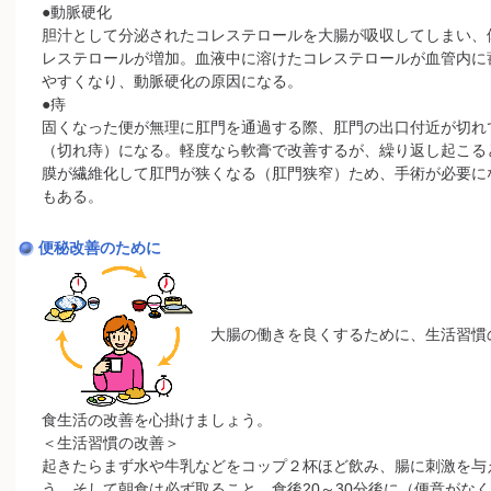
●動脈硬化
胆汁として分泌されたコレステロールを大腸が吸収してしまい、
レステロールが増加。血液中に溶けたコレステロールが血管内に
やすくなり、動脈硬化の原因になる。
●痔
固くなった便が無理に肛門を通過する際、肛門の出口付近が切れ
（切れ痔）になる。軽度なら軟膏で改善するが、繰り返し起こる
膜が繊維化して肛門が狭くなる（肛門狭窄）ため、手術が必要に
もある。
便秘改善のために
大腸の働きを良くするために、生活習慣
食生活の改善を心掛けましょう。
＜生活習慣の改善＞
起きたらまず水や牛乳などをコップ２杯ほど飲み、腸に刺激を与
う。そして朝食は必ず取ること。食後20～30分後に（便意がな