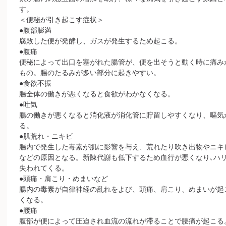
す。
＜便秘が引き起こす症状＞
●腹部膨満
腐敗した便が発酵し、ガスが発生するため起こる。
●腹痛
便秘によって出口を塞がれた腸管が、便を出そうと動く時に痛み
もの。腸のたるみが多い部分に起きやすい。
●食欲不振
腸全体の働きが悪くなると食欲がわかなくなる。
●吐気
腸の働きが悪くなると消化液が消化管に貯留しやすくなり、嘔気
る。
●肌荒れ・ニキビ
腸内で発生した毒素が肌に影響を与え、荒れたり吹き出物やニキ
などの原因となる。新陳代謝も低下するため血行が悪くなり､ハ
失われてくる。
●頭痛・肩こり・めまいなど
腸内の毒素が自律神経の乱れをよび、頭痛、肩こり、めまいが起
くなる。
●腰痛
腹部が便によって圧迫され血流の流れが滞ることで腰痛が起こる