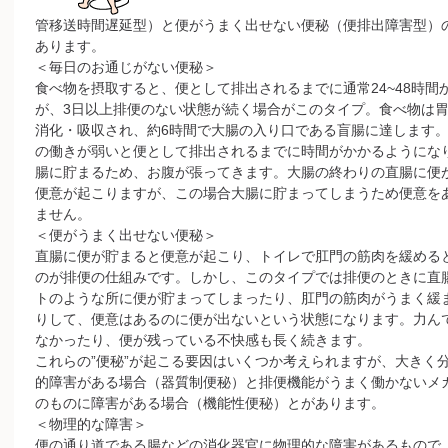
管移送時間遅延型）と便がうまく出せない便秘（便排出障害型）
あります。
＜毎日のお通じがない便秘＞
食べ物を摂取すると、便として排出されるまでに通常24~48時間
が、3日以上排便のない状態が続く場合がこのタイプ。食べ物は
消化・吸収され、約6時間で大腸の入り口である盲腸に達します
の働きが弱いと便として排出されるまでに時間がかかるようにな
腸に貯まるため、お腹が張ってきます。大腸の終わりの直腸に便
便意が起こりますが、この場合大腸に貯まってしまうため便意を
ません。
＜便がうまく出せない便秘＞
直腸に便が貯まると便意が起こり、トイレで肛門の筋肉を緩める
のが排便の仕組みです。しかし、このタイプでは排便のときに直
トのような所に便が貯まってしまったり、肛門の筋肉がうまく緩
りして、便意はあるのに便が出ないという状態になります。力ん
なかったり、便が残っている不快感も長く続きます。
これらの”便秘”が起こる要因はいくつか考えられますが、大きく
的障害がある場合（器質制便秘）と排便機能がうまく働かないメ
のものに障害がある場合（機能性便秘）とがあります。
＜物理的な障害＞
便の通り道である腸などの消化器官に物理的な障害があるもので