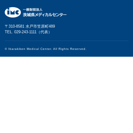
〒310-8581 水戸市笠原町489
TEL. 029-243-1111（代表）
© Ibarakiken Medical Center. All Rights Reserved.