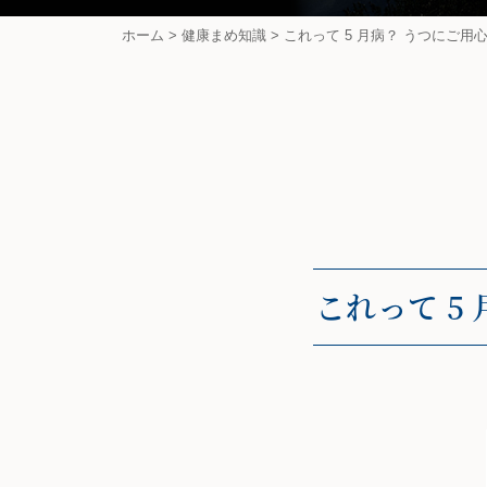
ホーム
>
健康まめ知識
>
これって 5 月病？ うつにご用心
これって 5