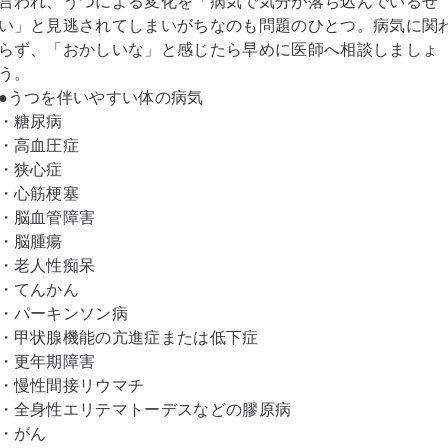
言われ、うつによる変化を「病気で気分が落ち込んでいるせ
い」と見逃されてしまいがちなのも問題のひとつ。病気に関
らず、「おかしいな」と感じたら早めに医師へ相談しましょ
う。
●うつを伴いやすい体の病気
・糖尿病
・高血圧症
・狭心症
・心筋梗塞
・脳血管障害
・脳腫瘍
・老人性痴呆
・てんかん
・パーキンソン病
・甲状腺機能の亢進症または低下症
・更年期障害
・慢性間接リウマチ
・全身性エリテマトーデスなどの膠原病
・がん