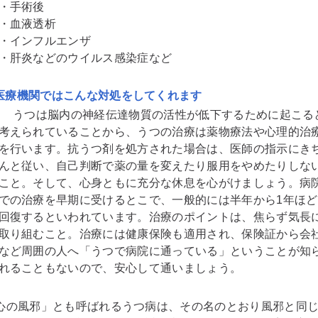
・手術後
・血液透析
・インフルエンザ
・肝炎などのウイルス感染症など
医療機関ではこんな対処をしてくれます
うつは脳内の神経伝達物質の活性が低下するために起こる
考えられていることから、うつの治療は薬物療法や心理的治
を行います。抗うつ剤を処方された場合は、医師の指示にき
んと従い、自己判断で薬の量を変えたり服用をやめたりしな
こと。そして、心身ともに充分な休息を心がけましょう。病
での治療を早期に受けるとこで、一般的には半年から1年ほど
回復するといわれています。治療のポイントは、焦らず気長
取り組むこと。治療には健康保険も適用され、保険証から会
など周囲の人へ「うつで病院に通っている」ということが知
れることもないので、安心して通いましょう。
心の風邪」とも呼ばれるうつ病は、その名のとおり風邪と同