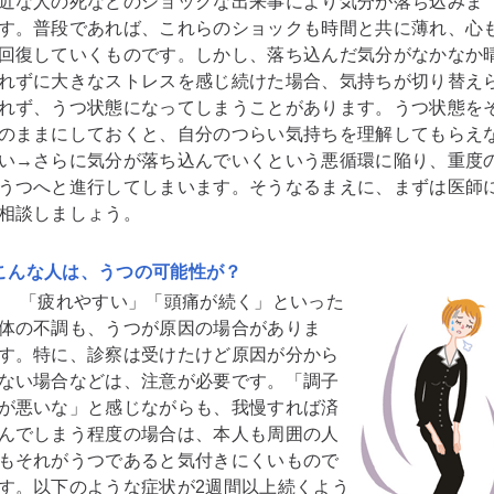
近な人の死などのショックな出来事により気分が落ち込みま
す。普段であれば、これらのショックも時間と共に薄れ、心
回復していくものです。しかし、落ち込んだ気分がなかなか
れずに大きなストレスを感じ続けた場合、気持ちが切り替え
れず、うつ状態になってしまうことがあります。うつ状態を
のままにしておくと、自分のつらい気持ちを理解してもらえ
い→さらに気分が落ち込んでいくという悪循環に陥り、重度
うつへと進行してしまいます。そうなるまえに、まずは医師
相談しましょう。
こんな人は、うつの可能性が？
「疲れやすい」「頭痛が続く」といった
体の不調も、うつが原因の場合がありま
す。特に、診察は受けたけど原因が分から
ない場合などは、注意が必要です。「調子
が悪いな」と感じながらも、我慢すれば済
んでしまう程度の場合は、本人も周囲の人
もそれがうつであると気付きにくいもので
す。以下のような症状が2週間以上続くよう