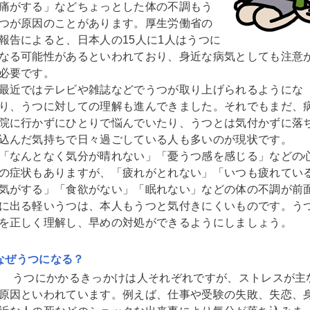
痛がする」などちょっとした体の不調もう
つが原因のことがあります。厚生労働省の
報告によると、日本人の15人に1人はうつに
なる可能性があるといわれており、身近な病気としても注意
必要です。
最近ではテレビや雑誌などでうつが取り上げられるようにな
り、うつに対しての理解も進んできました。それでもまだ、
院に行かずにひとりで悩んでいたり、うつとは気付かずに落
込んだ気持ちで日々過ごしている人も多いのが現状です。
「なんとなく気分が晴れない」「憂うつ感を感じる」などの
の症状もありますが、「疲れがとれない」「いつも疲れてい
気がする」「食欲がない」「眠れない」などの体の不調が前
に出る軽いうつは、本人もうつと気付きにくいものです。う
を正しく理解し、早めの対処ができるようにしましょう。
なぜうつになる？
うつにかかるきっかけは人それぞれですが、ストレスが主
原因といわれています。例えば、仕事や受験の失敗、失恋、