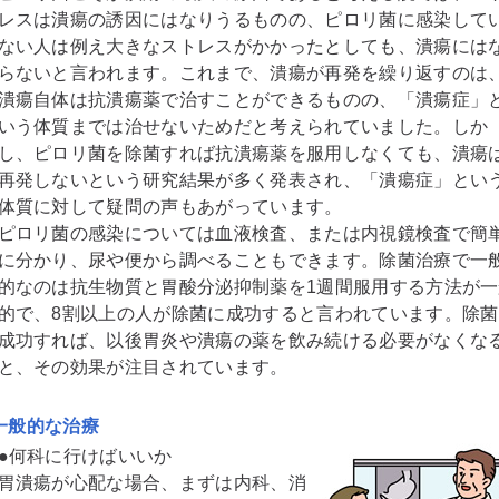
レスは潰瘍の誘因にはなりうるものの、ピロリ菌に感染して
ない人は例え大きなストレスがかかったとしても、潰瘍には
らないと言われます。これまで、潰瘍が再発を繰り返すのは
潰瘍自体は抗潰瘍薬で治すことができるものの、「潰瘍症」
いう体質までは治せないためだと考えられていました。しか
し、ピロリ菌を除菌すれば抗潰瘍薬を服用しなくても、潰瘍
再発しないという研究結果が多く発表され、「潰瘍症」とい
体質に対して疑問の声もあがっています。
ピロリ菌の感染については血液検査、または内視鏡検査で簡
に分かり、尿や便から調べることもできます。除菌治療で一
的なのは抗生物質と胃酸分泌抑制薬を1週間服用する方法が一
的で、8割以上の人が除菌に成功すると言われています。除菌
成功すれば、以後胃炎や潰瘍の薬を飲み続ける必要がなくな
と、その効果が注目されています。
一般的な治療
●何科に行けばいいか
胃潰瘍が心配な場合、まずは内科、消