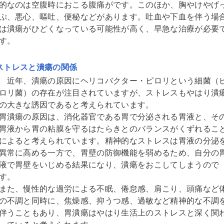
的なのは空腹時におこる腹痛がです。このほか、胸やけやげ
ぷ、悪心、嘔吐、便秘などがあります。吐血や下血を伴う場
は潰瘍がひどくなっている可能性が高く、早急な治療が必要
す。
ストレスと潰瘍の関係
近年、潰瘍の原因にヘリコバクター・ピロリという細菌（
ロリ菌）の存在が注目されていますが、ストレスもやはり潰
の大きな誘因であると考えられています。
胃潰瘍の原因は、消化器官である胃で分泌される胃液と、そ
胃液から胃の粘膜を守るはたらきとのバランスがくずれるこ
によると考えられています。精神的なストレスは胃液の分泌
異常に高める一方で、胃壁の防御機能を弱めるため、自分の
液で胃壁をいじめる結果になり、潰瘍をおこしてしまうので
す。
また、慢性的な過労による不眠、倦怠感、肩こり、頭痛など
の不調と同時に、焦燥感、抑うつ感、過敏など精神的な不調
伴うこともあり、胃潰瘍はやはり生活上のストレスと深く関