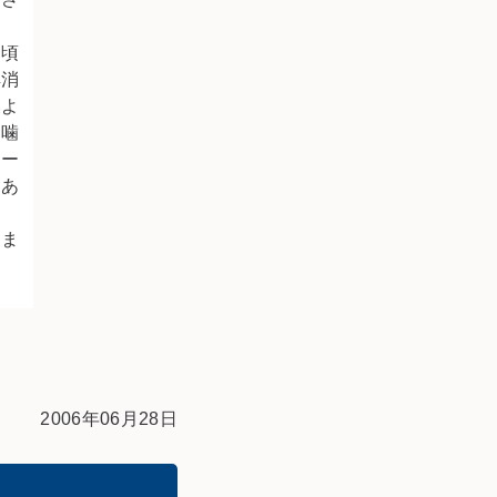
に
日頃
解消
いよ
く噛
ヒー
てあ
しま
ょ
2006年06月28日