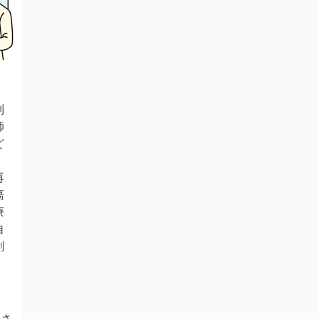
制
師
ど
合
再
瘍
療
自
剤
向
出さ