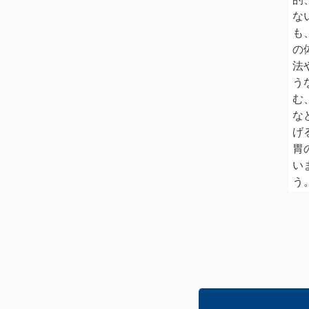
な
も
の
法
う
む
な
げ
胃
い
う