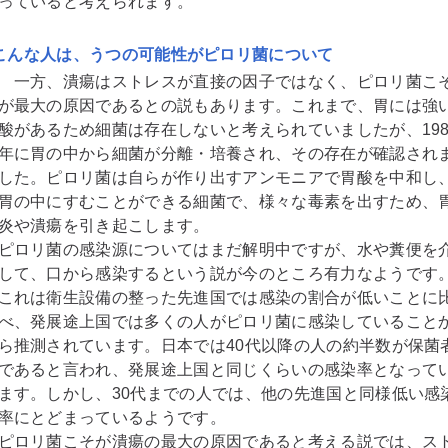
っていると考えられます。
こんな人は、うつの可能性がピロリ菌について
一方、潰瘍はストレスが直接の因子ではなく、ピロリ菌こ
が最大の原因であるとの説もあります。これまで、胃には強
酸があるため細菌は存在しないと考えられていましたが、198
年に胃の中から細菌が分離・培養され、その存在が確認され
した。ピロリ菌は自らが作り出すアンモニアで胃酸を中和し
胃の中にすむことができる細菌で、様々な毒素を出すため、
炎や潰瘍を引き起こします。
ピロリ菌の感染源についてはまだ解明中ですが、水や糞便を
して、口から感染するという説が今のところ有力なようです
これは衛生設備の整った先進国では感染の割合が低いことに
べ、発展途上国では多くの人がピロリ菌に感染していること
ら推測されています。日本では40代以降の人の約半数が保菌
であると言われ、発展途上国と同じくらいの感染率となって
ます。しかし、30代までの人では、他の先進国と同様低い感
率にとどまっているようです。
ピロリ菌こそが潰瘍の最大の原因であると考える説では、ス