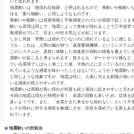
いと思われます。
地震酔いは「後揺れ症候群」と呼ばれるもので、車酔いや船酔い
ゆる「乗り物酔い」と同じようなものです。
車酔いや船酔いは視覚情報と平衡感覚とのズレが原因で起こりま
酔いも原理は同じで、地震によって身体が揺れることで三半規管
衡感覚がズレて、目まいや吐き気などが起こります。
しかし何故「実際には揺れていないのに揺れているように感じる
うか。これは、人間の脳が持つ「速度蓄積機構」というシステム
このシステムが、直前に体験した加速度や回転の情報を蓄えてい
震酔いが起こると考えられます。皆さんも、ボートやつり橋など
ている環境でしばらく過ごした後、大地の上に立っているのに自
れているような感覚を味わったことはないでしょうか？地震酔い
と同じような現象ですが、地震は特に、人体に与える刺激が強い
いる感覚が残りやすいのです。
地震酔いは周期が長い揺れが何度も続く場合に起きやすいと言わ
今回の地震は揺れた時間が長く、余震の回数も多いため、症状を
多いようです。また、「余震がまた来るかも知れない」という不
レスが揺れに対する感覚を敏感にさせ、症状を強めている面もあ
れています。
地震酔いの対処法