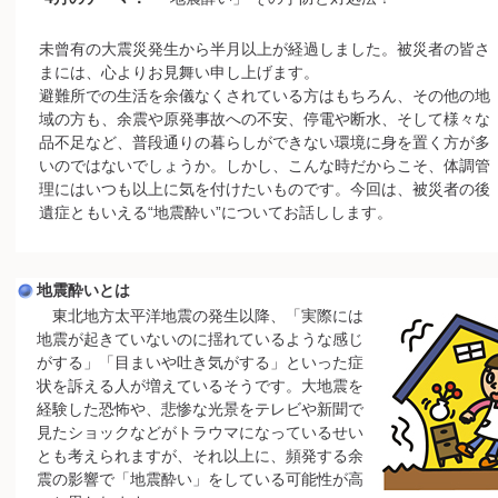
未曾有の大震災発生から半月以上が経過しました。被災者の皆さ
まには、心よりお見舞い申し上げます。
避難所での生活を余儀なくされている方はもちろん、その他の地
域の方も、余震や原発事故への不安、停電や断水、そして様々な
品不足など、普段通りの暮らしができない環境に身を置く方が多
いのではないでしょうか。しかし、こんな時だからこそ、体調管
理にはいつも以上に気を付けたいものです。今回は、被災者の後
遺症ともいえる“地震酔い”についてお話しします。
地震酔いとは
東北地方太平洋地震の発生以降、「実際には
地震が起きていないのに揺れているような感じ
がする」「目まいや吐き気がする」といった症
状を訴える人が増えているそうです。大地震を
経験した恐怖や、悲惨な光景をテレビや新聞で
見たショックなどがトラウマになっているせい
とも考えられますが、それ以上に、頻発する余
震の影響で「地震酔い」をしている可能性が高