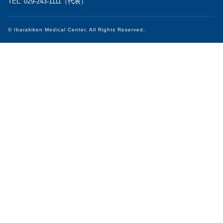
TEL. 029-243-1111（代表）
© Ibarakiken Medical Center. All Rights Reserved.