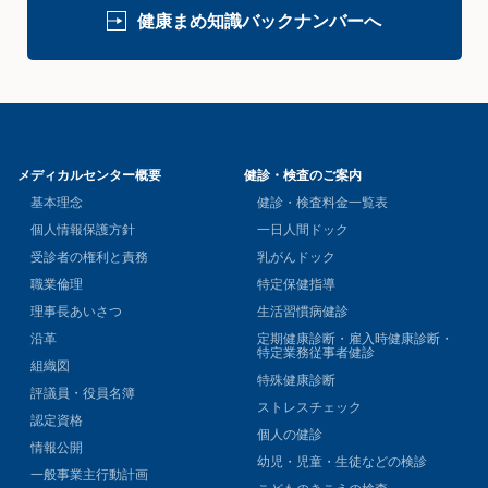
健康まめ知識バックナンバーへ
メディカルセンター概要
健診・検査のご案内
基本理念
健診・検査料金一覧表
個人情報保護方針
一日人間ドック
受診者の権利と責務
乳がんドック
職業倫理
特定保健指導
理事長あいさつ
生活習慣病健診
沿革
定期健康診断・雇入時健康診断・
特定業務従事者健診
組織図
特殊健康診断
評議員・役員名簿
ストレスチェック
認定資格
個人の健診
情報公開
幼児・児童・生徒などの検診
一般事業主行動計画