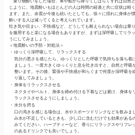
乗り物酔いをした場合、車や船から降りてしばらくすれば自然と
じように、地震酔いもほとんどの人は時間の経過と共に症状は軽
ます。また、余震が今後も続いたとしても、徐々に揺れに身体が
酔いする人は減ってくると考えられています。
吐き気や目まい、不快感など、どうしても耐えられない場合は乗
を服用すると楽になる場合もありますが、まずは深呼吸してリラ
うにしてみましょう。
＜地震酔いの予防・対処法＞
・
ゆっくり深呼吸して、リラックスする
気分の悪さを感じたら、ゆっくりとした呼吸で気持ちを落ち着
ましょう。一度大きくゆっくりと息を吐き出すと、自然と呼吸
整います。その後、緊張や不快感が和らぐまで何度か深呼吸を
り返してみましょう。
・
身体をリラックスさせる
ネクタイやベルト、身体を締め付ける下着などは避け、身体を
ラックスさせるようにしましょう。
・
水分を摂る
口の渇きを感じる場合は、水やスポーツドリンクなどを飲みま
み水が不足しているときも、少し口に含むだけでも効果がある
みてください。ハーブティーなど、香りにリラックスやリフレ
のあるドリンクでも良いでしょう。