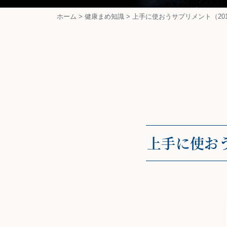
ホーム
>
健康まめ知識
>
上手に使おうサプリメント（201
上手に使おう