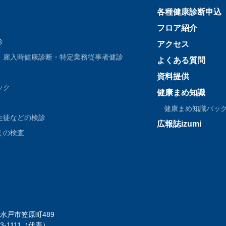
各種健康診断申込
フロア紹介
診
アクセス
・雇入時健康診断・特定業務従事者健診
よくある質問
資料提供
ック
健康まめ知識
健康まめ知識バッ
生徒などの検診
広報誌izumi
えの検査
1 水戸市笠原町489
243-1111（代表）