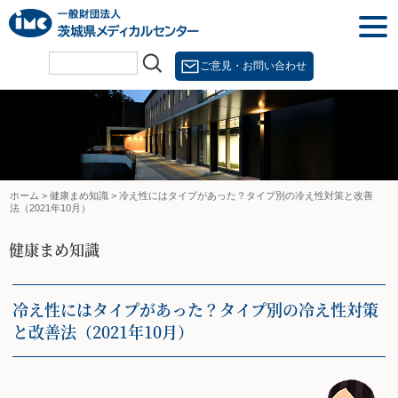
Skip
togg
to
navi
content
ご意見・お問い合わせ
ホーム
>
健康まめ知識
>
冷え性にはタイプがあった？タイプ別の冷え性対策と改善
法（2021年10月）
健康まめ知識
冷え性にはタイプがあった？タイプ別の冷え性対策
と改善法（2021年10月）