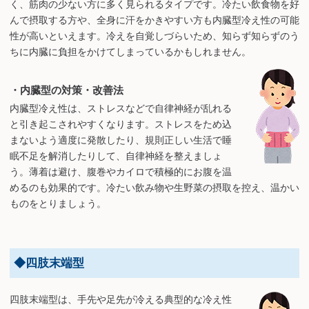
く、筋肉の少ない方に多く見られるタイプです。冷たい飲食物を好
んで摂取する方や、全身に汗をかきやすい方も内臓型冷え性の可能
性が高いといえます。冷えを自覚しづらいため、知らず知らずのう
ちに内臓に負担をかけてしまっているかもしれません。
・内臓型の対策・改善法
内臓型冷え性は、ストレスなどで自律神経が乱れる
と引き起こされやすくなります。ストレスをため込
まないよう適度に発散したり、規則正しい生活で睡
眠不足を解消したりして、自律神経を整えましょ
う。薄着は避け、腹巻やカイロで積極的にお腹を温
めるのも効果的です。冷たい飲み物や生野菜の摂取を控え、温かい
ものをとりましょう。
◆四肢末端型
四肢末端型は、手先や足先が冷える典型的な冷え性