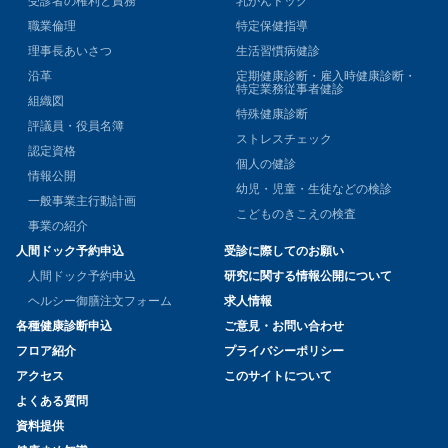
受診者の権利と責務
乳がんドック
職業倫理
特定保健指導
理事長あいさつ
生活習慣病健診
沿革
定期健康診断・雇入時健康診断・
特定業務従事者健診
組織図
特殊健康診断
評議員・役員名簿
ストレスチェック
認定資格
個人の健診
情報公開
幼児・児童・生徒などの検診
一般事業主行動計画
こどものきこえの検査
事業の紹介
人間ドック予約申込
受診に際してのお願い
人間ドック予約申込
研究に関する情報公開について
ヘルシー御膳注文フォーム
求人情報
各種健康診断申込
ご意見・お問い合わせ
フロア紹介
プライバシーポリシー
アクセス
このサイトについて
よくある質問
資料提供