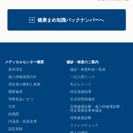
健康まめ知識バックナンバーへ
メディカルセンター概要
健診・検査のご案内
基本理念
健診・検査料金一覧表
個人情報保護方針
一日人間ドック
受診者の権利と責務
乳がんドック
職業倫理
特定保健指導
理事長あいさつ
生活習慣病健診
沿革
定期健康診断・雇入時健康診断・
特定業務従事者健診
組織図
特殊健康診断
評議員・役員名簿
ストレスチェック
認定資格
個人の健診