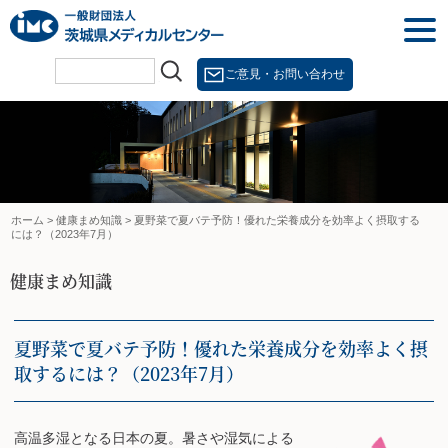
Skip
togg
to
navi
content
ご意見・お問い合わせ
ホーム
>
健康まめ知識
>
夏野菜で夏バテ予防！優れた栄養成分を効率よく摂取する
には？（2023年7月）
健康まめ知識
夏野菜で夏バテ予防！優れた栄養成分を効率よく摂
取するには？（2023年7月）
高温多湿となる日本の夏。暑さや湿気による