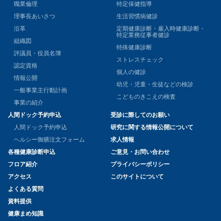
職業倫理
特定保健指導
理事長あいさつ
生活習慣病健診
沿革
定期健康診断・雇入時健康診断・
特定業務従事者健診
組織図
特殊健康診断
評議員・役員名簿
ストレスチェック
認定資格
個人の健診
情報公開
幼児・児童・生徒などの検診
一般事業主行動計画
こどものきこえの検査
事業の紹介
人間ドック予約申込
受診に際してのお願い
人間ドック予約申込
研究に関する情報公開について
ヘルシー御膳注文フォーム
求人情報
各種健康診断申込
ご意見・お問い合わせ
フロア紹介
プライバシーポリシー
アクセス
このサイトについて
よくある質問
資料提供
健康まめ知識