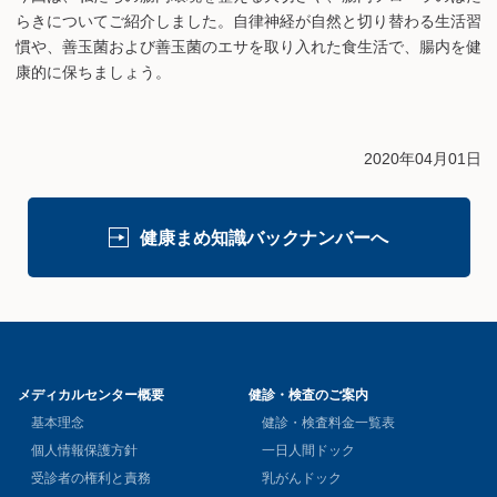
らきについてご紹介しました。自律神経が自然と切り替わる生活習
慣や、善玉菌および善玉菌のエサを取り入れた食生活で、腸内を健
康的に保ちましょう。
2020年04月01日
健康まめ知識バックナンバーへ
メディカルセンター概要
健診・検査のご案内
基本理念
健診・検査料金一覧表
個人情報保護方針
一日人間ドック
受診者の権利と責務
乳がんドック