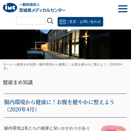
Skip
togg
to
navi
content
ご意見・お問い合わせ
ホーム
>
健康まめ知識
>
腸内環境から健康に！お腹を健やかに整えよう（2020年4
月）
健康まめ知識
腸内環境から健康に！お腹を健やかに整えよう
（2020年4月）
腸内環境は私たちの健康と深いかかわりがあり