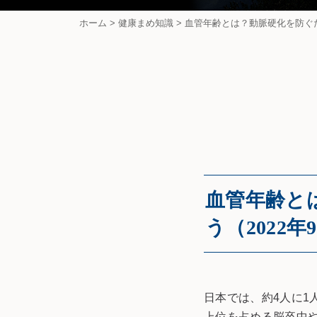
ホーム
>
健康まめ知識
>
血管年齢とは？動脈硬化を防ぐた
血管年齢と
う（2022年
日本では、約4人に1
上位を占める脳卒中