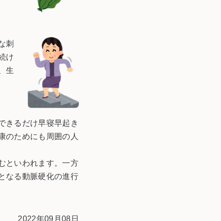
な刺
続け
、生
できるだけ早寝早起き
康のためにも周囲の人
むといわれます。一方
となる動脈硬化の進行
2022年09月08日