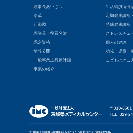
理事長あいさつ
生活習慣病健
沿革
定期健康診断
組織図
特殊健康診断
評議員・役員名簿
ストレスチェ
認定資格
個人の健診
情報公開
幼児・児童・
一般事業主行動計画
こどものきこ
事業の紹介
〒310-858
TEL. 029-
© Ibarakiken Medical Center. All Rights Reserved.