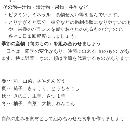
その他
―汁物・漬け物・果物・牛乳など
・
ビタミン、ミネラル、食物せんい等を含んでいます。
・
とりすぎると塩分、糖分などの過剰摂取になりやすいの
や、栄養のバランスを崩すおそれのあるものですので、
各々１日１回程度にしましょう。
季節の産物（旬のもの）を組み合わせましょう
日本は、四季の変化があり、時節に出来る｢旬のもの｣があ
ます。特に野菜・きのこ類は季節を代表するものがあります
春･･･筍、山菜、さやえんどう
夏･･･茄子、きゅうり、とうもろこし
秋･･･きのこ、里芋、さつま芋
冬･･･柚子、白菜、大根、れんこん
自然の恵みを食材として組み合わせた食事を作りましょう