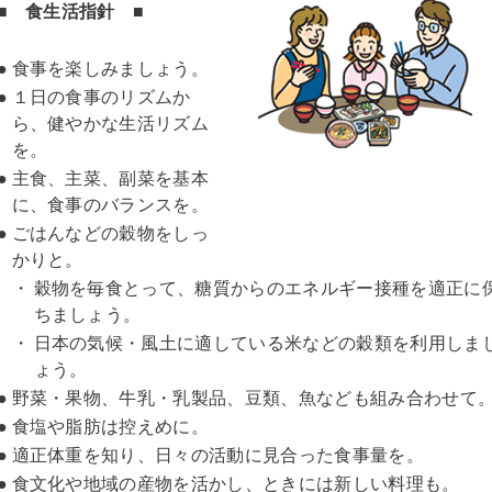
■
食生活指針
■
●
食事を楽しみましょう。
●
１日の食事のリズムか
ら、健やかな生活リズム
を。
●
主食、主菜、副菜を基本
に、食事のバランスを。
●
ごはんなどの穀物をしっ
かりと。
・
穀物を毎食とって、糖質からのエネルギー接種を適正に
ちましょう。
・
日本の気候・風土に適している米などの穀類を利用しま
ょう。
●
野菜・果物、牛乳・乳製品、豆類、魚なども組み合わせて
●
食塩や脂肪は控えめに。
●
適正体重を知り、日々の活動に見合った食事量を。
●
食文化や地域の産物を活かし、ときには新しい料理も。