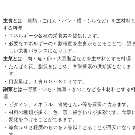
主食とは
―穀類（ごはん・パン・麺・もちなど）を主材料
する料理
・
エネルギーや各種の栄養素を提供します。
・
必要なエネルギーの５割程度を主食からとることで、望
しい栄養バランスになります。
主菜とは
―肉・魚・卵・大豆製品などを主材料とする料理
・
たんぱく質、脂質をはじめ、各栄養素の供給源となりま
す。
・
目安量は、１食６０～８０ｇです。
副菜とは
―野菜・いも・海草・きのこなどを主材料とする
理
・
ビタミン、ミネラル、食物せんい等を豊富に含みます。
・
材料の種類が多く、色、形、歯ざわりが多彩です。食事
変化をつけることができます。
・
毎食５０ｇ程度のものを２品以上とることが目安になり
す。