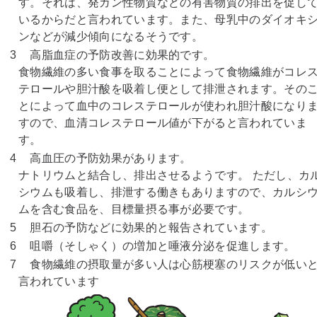
す。それは、発ガン性物質などの有害物質の排出を促し
いるからだと言われています。また、母乳中のダイオキ
ンなどが減少傾向になるそうです。
3
高脂血症の予防改善に効果的です。
食物繊維の多い食事を取ることによって食物繊維がコレ
テロールや胆汁酸を吸着し便として排泄されます。その
とによって血中のコレステロールが使われ胆汁酸になり
すので、血清コレステロール値が下がると言われていま
す。
4
高血圧の予防効果があります。
ナトリウムと結合し、排出させるようです。 ただし、カ
シウムも吸着し、排泄する働きもありますので、カルシ
ムを含む食品を、目標量摂る事が必要です。
5
胆石の予防などに効果的と報告されています。
6
咀嚼（そしゃく）の増加と唾液分泌を促進します。
7
食物繊維の摂取量が多い人は心筋梗塞のリスクが低い
言われています