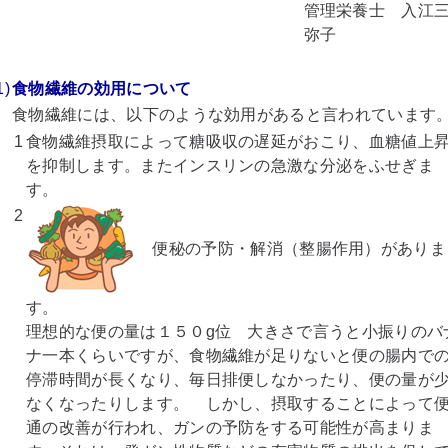
管理栄養士 入江
弥子
1)
食物繊維の効用について
食物繊維には、以下のような効用があると言われています
1
食物繊維摂取によって糖吸収の遅延がおこり、血糖値上
を抑制します。またインスリンの急激な分泌をふせぎま
す。
2
便秘の予防・解消（整腸作用）がありま
す。
理想的な便の量は１５０g位 大きさで言うと小振りのバ
ナ一本くらいですが、食物繊維が足りないと便の腸内で
停滞時間が長くなり、毎日排便しなかったり、便の量が
なくなったりします。 しかし、摂取することによって
通の改善が行われ、ガンの予防をする可能性が高まりま