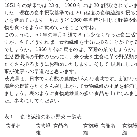
1951 年の結果では 23 g、 1960 年には 20 g摂取されてい
した。現在の食事摂取基準では 20 g程度の食物繊維を摂る
とを進めています。ちょうど 1960 年当時と同じく野菜や
物を食べるように勧めていることですね。
このように、 50 年の年月を経て８gも少なくなった食生活
すが、さてどうすれば、食物繊維を十分に摂ることができ
でしょうか。 1960 年代に戻るのは、至難の業でしょうか
生活習慣病の予防のためにも、米や麦を主食に芋や野菜類
たくさん摂るようにお勧めいたします。そして 規則正しい
事が健康への早道だと思います。
茨城県は、日本でも有数の農業が盛んな地域です。新鮮な
場産の野菜をたくさん召し上がって食物繊維の不足を解消
ましょう。表のように食物繊維量の多い食品を上げてみま
た。参考にしてください。
表１ 食物繊維の多い野菜 一覧表
食品名
食物繊
食品名
食物繊
食品名
食物
維
維
維