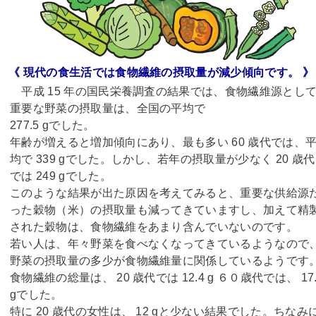
《 現代の食生活では食物繊維の摂取量が減少傾向です。 》
平成 15 年の国民栄養調査の結果では、食物繊維源とし
重要な野菜の摂取量は、全国の平均で
277.5 gでした。
年齢が増えると増加傾向にあり、最も多い 60 歳代では、
均で 339 gでした。しかし、若年の摂取量が少なく 20 歳代
では 249 gでした。
このような結果が出た原因を考えてみると、重要な供給源
った穀物（米）の摂取量も減ってきていますし、加えて精
された穀物は、食物繊維をあまり含んでいないのです。
若い人は、年々野菜を食べなくなってきているようなので
野菜の摂取量の多少が食物繊維量に関係しているようです
食物繊維の総量は、 20 歳代では 12.4 g ６０歳代では、 17.
gでした。
特に 20 歳代の女性は、 12 gと少ない結果でした。ちなみ