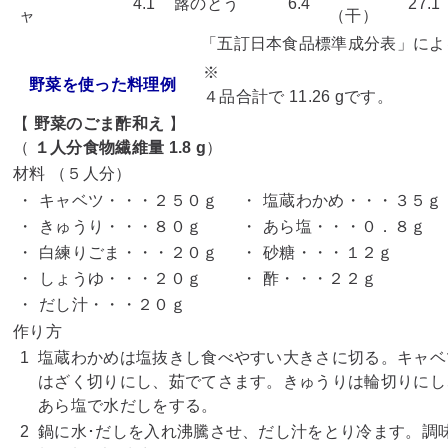
4.1
蕗のとう
6.4
27.
ャ
（干）
「五訂日本食品標準成分表」によ
※
野菜を使った料理例
４品合計で 11.26 gです。
【
野菜のごま酢和え
】
（
１人分食物繊維量 1.8 g
）
材料 （５人分）
・
キャベツ・・・２５０ｇ
・
塩蔵わかめ・・・３５ｇ
・
きゅうり・・・８０ｇ
・
あら塩・・・０．８ｇ
・
白練りごま・・・２０ｇ
・
砂糖・・・１２ｇ
・
しょうゆ・・・２０ｇ
・
酢・・・２２ｇ
・
だし汁・・・２０ｇ
作り方
1
塩蔵わかめは塩抜きし食べやすい大きさに切る。キャベ
はざく切りにし、茹でてさます。きゅうりは輪切りにし
あら塩で水だしをする。
2
鍋に水･だしを入れ沸騰させ、だし汁をとり冷ます。調