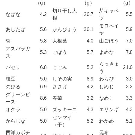
（g）
（g）
（g）
切り干し大
芽キャベ
なばな
4.2
20.7
5.
根
ツ
モロヘイ
あしたば
5.6
かんぴょう
30.1
5.
ヤ
筍
5.8
大根葉
4.0
山ごぼう
7.
アスパラガ
5.3
ごぼう
5.7
よめな
7.
ス
らっきょ
パセリ
6.8
こごみ
5.2
21.
う
枝豆
5.0
しその実
8.9
わらび
3.
のびる
6.9
ささげ
4.2
しめじ
3.
グリーンピ
8.6
春菊
3.2
なめこ
3.
ース
オクラ
5.0
ズッキーニ
4.3
エリンギ
4.
ゼンマイ
からしな
5.0
5.2
わかめ
5.
（干）
西洋カボチ
昆布