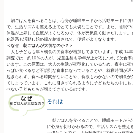
朝ごはんを食べることは、心身が睡眠モードから活動モードに切
で、生活リズムを整える上でとても大切なことです。また、睡眠中
体温が上昇して血流がよくなるので、体が元気良く動きだします。
化器系も活動し始め腸が刺激されて、便通がよくなります。
＜なぜ 朝ごはんが大切なのか？＞
人も子どもも年々朝食の欠食率が増加してきています。平成 14
調査では、約10％の人が、児童生徒も学年が上がるにつれて欠食率
います。この原因は、大人の生活が夜型化しているため、夜中に夜
っぱい食べるなど不規則な食事になっていることや、就寝時間が遅
起きられず、食べる時間がないことや、食欲もわかないので朝食が
てしまっています。これに引きずられるように子どもたちの中にも
べない子どもたちが増えてきているのです。
それは
朝ごはんを食べることで、睡眠モードから
に心身が切りかわるので、生活リズムを整え
大切なことです。また睡眠中に下がった体温