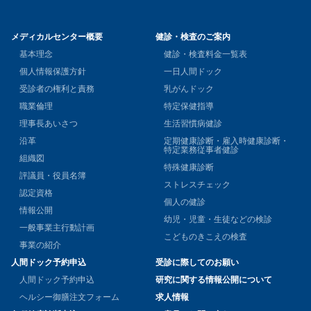
メディカルセンター概要
健診・検査のご案内
基本理念
健診・検査料金一覧表
個人情報保護方針
一日人間ドック
受診者の権利と責務
乳がんドック
職業倫理
特定保健指導
理事長あいさつ
生活習慣病健診
沿革
定期健康診断・雇入時健康診断・
特定業務従事者健診
組織図
特殊健康診断
評議員・役員名簿
ストレスチェック
認定資格
個人の健診
情報公開
幼児・児童・生徒などの検診
一般事業主行動計画
こどものきこえの検査
事業の紹介
人間ドック予約申込
受診に際してのお願い
人間ドック予約申込
研究に関する情報公開について
ヘルシー御膳注文フォーム
求人情報