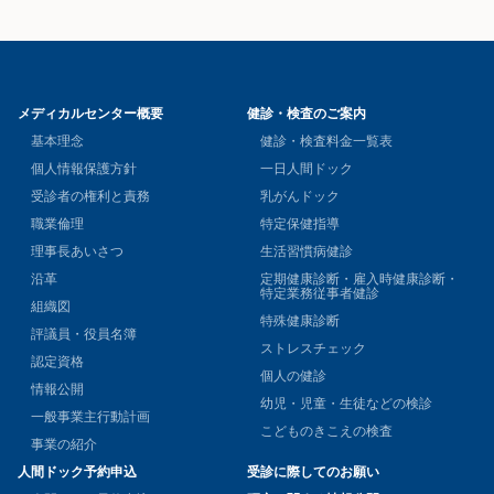
メディカルセンター概要
健診・検査のご案内
基本理念
健診・検査料金一覧表
個人情報保護方針
一日人間ドック
受診者の権利と責務
乳がんドック
職業倫理
特定保健指導
理事長あいさつ
生活習慣病健診
沿革
定期健康診断・雇入時健康診断・
特定業務従事者健診
組織図
特殊健康診断
評議員・役員名簿
ストレスチェック
認定資格
個人の健診
情報公開
幼児・児童・生徒などの検診
一般事業主行動計画
こどものきこえの検査
事業の紹介
人間ドック予約申込
受診に際してのお願い