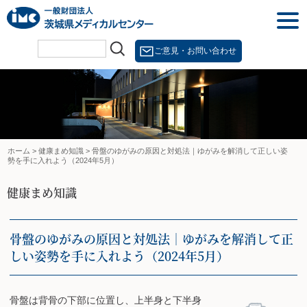
Skip
togg
to
navi
content
ご意見・お問い合わせ
ホーム
>
健康まめ知識
>
骨盤のゆがみの原因と対処法｜ゆがみを解消して正しい姿
勢を手に入れよう（2024年5月）
健康まめ知識
骨盤のゆがみの原因と対処法｜ゆがみを解消して正
しい姿勢を手に入れよう（2024年5月）
骨盤は背骨の下部に位置し、上半身と下半身