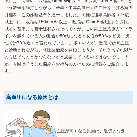
準）は、従来の「収縮期140mmHg以上、拡張期90mmHg以上」と
いう数値を維持しながら「若年・中年高血圧」の血圧を下げる努力
目標を、この診断基準と統一しました。同様に後期高齢者（75歳
以上）は「収縮期150mmHg以上、拡張期90mmHg以上」とされ、
以前の基準より若干緩和されたのですが、この高血圧治療ガイドラ
インを超えている人の割合が50代になると女性が50％を超え、男
性では70％近くと言われています。多くの人が、数値では高血圧
と診断されながら、降圧薬治療を開始しようか、それともそれ以外
の方法でなんとかならないかと思案しているのではないでしょう
か。今回はそうした悩みをお持ちの方のために情報をご紹介しま
す。
高血圧になる原因とは
血圧が高くなる原因は、遺伝的な要