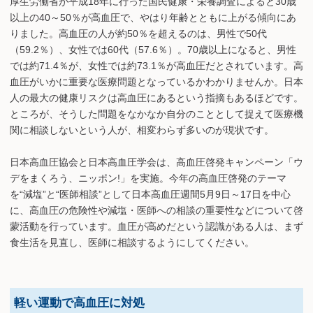
厚生労働省が平成18年に行った国民健康・栄養調査によると30歳
以上の40～50％が高血圧で、やはり年齢とともに上がる傾向にあ
りました。高血圧の人が約50％を超えるのは、男性で50代
（59.2％）、女性では60代（57.6％）。70歳以上になると、男性
では約71.4％が、女性では約73.1％が高血圧だとされています。高
血圧がいかに重要な医療問題となっているかわかりませんか。日本
人の最大の健康リスクは高血圧にあるという指摘もあるほどです。
ところが、そうした問題をなかなか自分のこととして捉えて医療機
関に相談しないという人が、相変わらず多いのが現状です。
日本高血圧協会と日本高血圧学会は、高血圧啓発キャンペーン「ウ
デをまくろう、ニッポン!」を実施。今年の高血圧啓発のテーマ
を“減塩”と“医師相談”として日本高血圧週間5月9日～17日を中心
に、高血圧の危険性や減塩・医師への相談の重要性などについて啓
蒙活動を行っています。血圧が高めだという認識がある人は、まず
食生活を見直し、医師に相談するようにしてください。
軽い運動で高血圧に対処