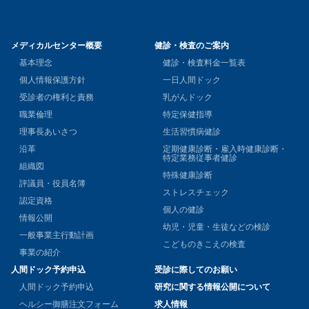
メディカルセンター概要
健診・検査のご案内
基本理念
健診・検査料金一覧表
個人情報保護方針
一日人間ドック
受診者の権利と責務
乳がんドック
職業倫理
特定保健指導
理事長あいさつ
生活習慣病健診
沿革
定期健康診断・雇入時健康診断・
特定業務従事者健診
組織図
特殊健康診断
評議員・役員名簿
ストレスチェック
認定資格
個人の健診
情報公開
幼児・児童・生徒などの検診
一般事業主行動計画
こどものきこえの検査
事業の紹介
人間ドック予約申込
受診に際してのお願い
人間ドック予約申込
研究に関する情報公開について
ヘルシー御膳注文フォーム
求人情報