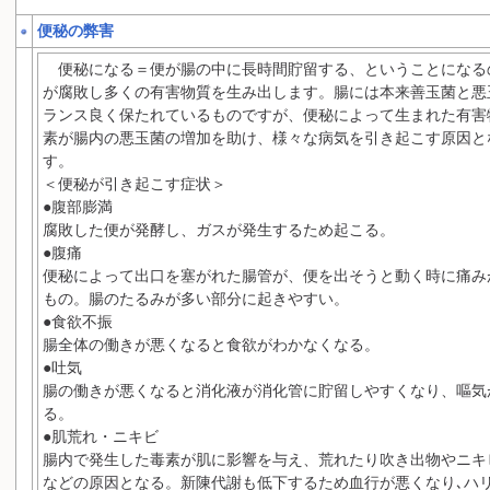
便秘の弊害
便秘になる＝便が腸の中に長時間貯留する、ということになる
が腐敗し多くの有害物質を生み出します。腸には本来善玉菌と悪
ランス良く保たれているものですが、便秘によって生まれた有害
素が腸内の悪玉菌の増加を助け、様々な病気を引き起こす原因と
す。
＜便秘が引き起こす症状＞
●腹部膨満
腐敗した便が発酵し、ガスが発生するため起こる。
●腹痛
便秘によって出口を塞がれた腸管が、便を出そうと動く時に痛み
もの。腸のたるみが多い部分に起きやすい。
●食欲不振
腸全体の働きが悪くなると食欲がわかなくなる。
●吐気
腸の働きが悪くなると消化液が消化管に貯留しやすくなり、嘔気
る。
●肌荒れ・ニキビ
腸内で発生した毒素が肌に影響を与え、荒れたり吹き出物やニキ
などの原因となる。新陳代謝も低下するため血行が悪くなり､ハ