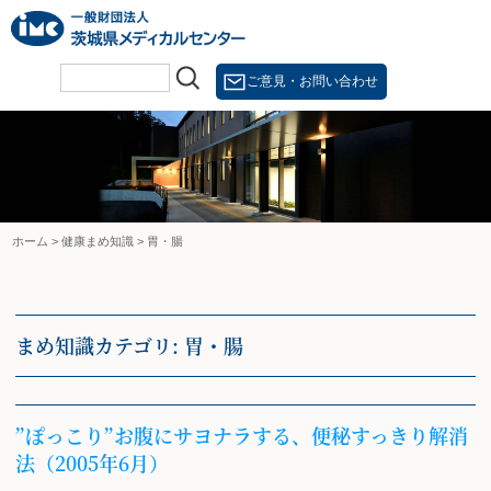
Skip
to
content
ご意見・お問い合わせ
ホーム
>
健康まめ知識
>
胃・腸
まめ知識カテゴリ:
胃・腸
”ぽっこり”お腹にサヨナラする、便秘すっきり解消
法（2005年6月）