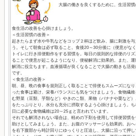
大腸の働きを良くするために、生活習慣
食生活の改善を心掛けましょう。
＜生活習慣の改善＞
起きたらまず水や牛乳などをコップ２杯ほど飲み、腸に刺激を与
う。そして朝食は必ず取ること。食後20～30分後に（便意がな
トイレに行き排便動作をする習慣を。毎日の規則的な排便のリズ
ることで便意が起こるようになり、便秘解消に効果的。また、運
解消に役立ちます。血液循環が良くなることで大腸の動きも活発
です。
＜食生活の改善＞
朝、昼、晩の食事を規則正しく取ることで排便もスムーズになり
った食事は避け、栄養バランスにも気をつけましょう。食物繊維
む野菜（豆類、芋類など）やきのこ類、果物（バナナや栗など）
をたっぷりとり、水分も充分に摂取するよう心掛けましょう。ち
日に必要な食物繊維は20～25ｇと言われています。
それでも解消されない場合は、軽めの下剤を使用して排便習慣を
助けとしてみましょう。また、お腹のマッサージも効果的。おへ
を右下腹部から時計回りにゆっくりと圧迫し、大腸に沿って押し