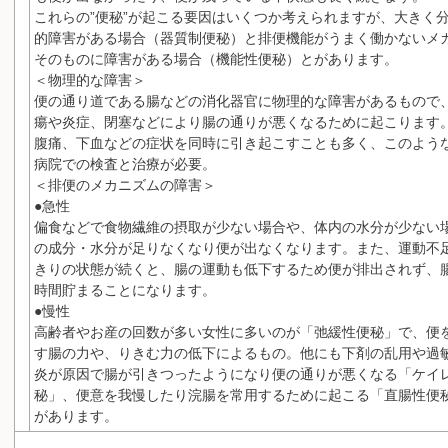
これらの”便秘”が起こる要因はいくつか考えられますが、大きく
的障害がある場合（器質制便秘）と排便機能がうまく働かないメ
そのものに障害がある場合（機能性便秘）とがあります。
＜物理的な障害＞
便の通り道である腸などの消化器官に物理的な障害があるもので
瘍や炎症、閉塞などにより腸の通りが悪くなるために起こります
腹痛、下血などの症状を同時に引き起こすことも多く、このよう
病院での検査と治療が必要。
＜排便のメカニズムの障害＞
●急性
偏食などで食物繊維の摂取が少ない場合や、体内の水分が少ない
の成分・水分が足りなくなり便が出なくなります。また、運動不
きりの状態が続くと、腸の運動も低下するため便が排出されず、
時間貯まることになります。
●慢性
高齢者やお産の回数が多い女性に多いのが「弛緩性便秘」で、便
す腸の力や、りきむ力の低下によるもの。他にも下剤の乱用や過
炎が原因で腸が引きつったようになり便の通りが悪くなる「ケイ
秘」、便意を我慢したり浣腸を常用するために起こる「直腸性便
があります。