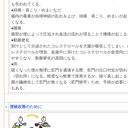
も失われてくる。
●頭痛・肩こり・めまいなど
腸内の毒素が自律神経の乱れをよび、頭痛、肩こり、めまいが起
くなる。
●腰痛
腹部が便によって圧迫され血流の流れが滞ることで腰痛が起こる
●動脈硬化
胆汁として分泌されたコレステロールを大腸が吸収してしまい、
レステロールが増加。血液中に溶けたコレステロールが血管内に
やすくなり、動脈硬化の原因になる。
●痔
固くなった便が無理に肛門を通過する際、肛門の出口付近が切れ
（切れ痔）になる。軽度なら軟膏で改善するが、繰り返し起こる
膜が繊維化して肛門が狭くなる（肛門狭窄）ため、手術が必要に
もある。
便秘改善のために