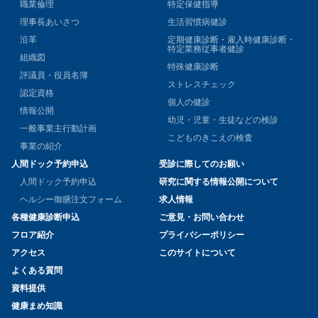
職業倫理
特定保健指導
理事長あいさつ
生活習慣病健診
沿革
定期健康診断・雇入時健康診断・
特定業務従事者健診
組織図
特殊健康診断
評議員・役員名簿
ストレスチェック
認定資格
個人の健診
情報公開
幼児・児童・生徒などの検診
一般事業主行動計画
こどものきこえの検査
事業の紹介
人間ドック予約申込
受診に際してのお願い
人間ドック予約申込
研究に関する情報公開について
ヘルシー御膳注文フォーム
求人情報
各種健康診断申込
ご意見・お問い合わせ
フロア紹介
プライバシーポリシー
アクセス
このサイトについて
よくある質問
資料提供
健康まめ知識