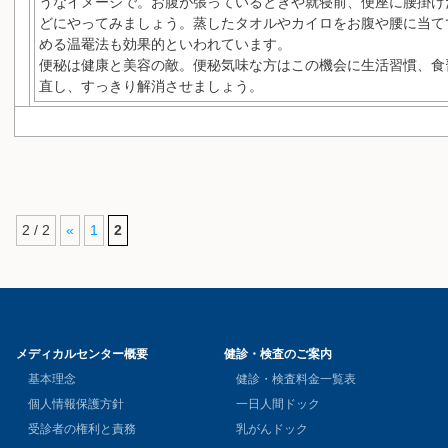
うなイメージで。お腹が張っているときや就寝前、便座に腰掛け
どにやってみましょう。蒸したタオルやカイロをお腹や腰に当て
める温罨法も効果的といわれています。
便秘は健康と美容の敵。便秘気味な方はこの機会に生活習慣、食
直し、すっきり解消させましょう。
2 / 2
«
1
2
メディカルセンター概要
健診・検査のご案内
基本理念
健診・検査料金一覧表
個人情報保護方針
一日人間ドック
受診者の権利と責務
乳がんドック