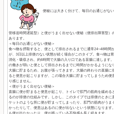
便秘には大きく分けて、毎日のお通じがない
管移送時間遅延型）と便がうまく出せない便秘（便排出障害型）
あります。
＜毎日のお通じがない便秘＞
食べ物を摂取すると、便として排出されるまでに通常24~48時間
が、3日以上排便のない状態が続く場合がこのタイプ。食べ物は
消化・吸収され、約6時間で大腸の入り口である盲腸に達します
の働きが弱いと便として排出されるまでに時間がかかるようにな
大腸に貯まるため、お腹が張ってきます。大腸の終わりの直腸に
ると便意が起こりますが、この場合大腸に貯まってしまうため便
り感じません。
＜便がうまく出せない便秘＞
直腸に便が貯まると便意が起こり、トイレで肛門の筋肉を緩める
るのが排便の仕組みです。しかし、このタイプでは排便のときに
ケットのような所に便が貯まってしまったり、肛門の筋肉がうま
かったりして、便意はあるのに便が出ないという状態になります
も便が出なかったり、便が残っている不快感も長く続きます。