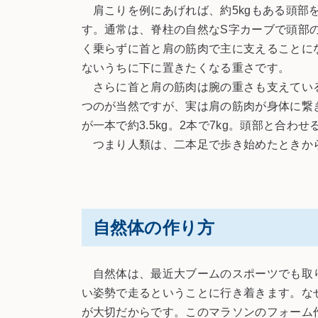
肩こりを例にあげれば、約5kgもある頭部
す。通常は、脊柱の自然なS字カーブで頭部
く乗らずに首と肩の筋肉で主に支えることにな
ないうちに下に置きたくなる重さです。
さらに首と肩の筋肉は腕の重さも支えている
つのが当然ですが、実は肩の筋肉が身体に繋
が一本で約3.5kg。2本で7kg。頭部と合
つまり人類は、二本足で歩き始めたときから
自然体の作り方
自然体は、最近大ブームのスポーツでも取り
い姿勢で走るということに行き着きます。な
が大切だからです。このマラソンのフォーム