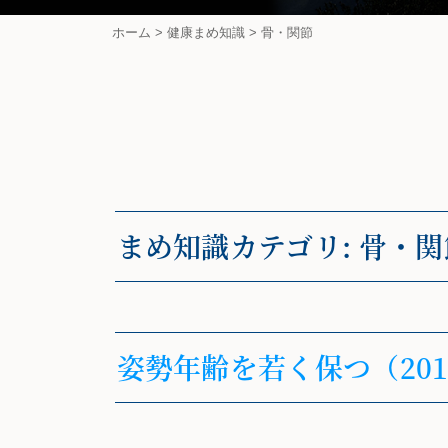
ホーム
>
健康まめ知識
>
骨・関節
まめ知識カテゴリ:
骨・関
姿勢年齢を若く保つ（201