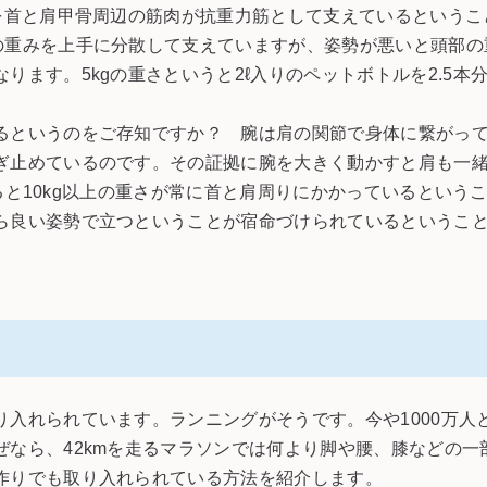
を首と肩甲骨周辺の筋肉が抗重力筋として支えているというこ
の重みを上手に分散して支えていますが、姿勢が悪いと頭部の
ります。5kgの重さというと2ℓ入りのペットボトルを2.5本
というのをご存知ですか？ 腕は肩の関節で身体に繋がって
ぎ止めているのです。その証拠に腕を大きく動かすと肩も一
わせると10kg以上の重さが常に首と肩周りにかかっているという
良い姿勢で立つということが宿命づけられているというこ
入れられています。ランニングがそうです。今や1000万人
ぜなら、42kmを走るマラソンでは何より脚や腰、膝などの
作りでも取り入れられている方法を紹介します。