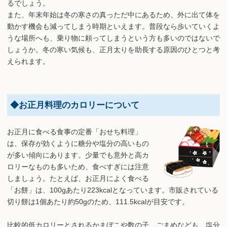
るでしょう。
また、年末年始は冬の寒さの真っただ中にあるため、外に出て体を
動かす機会も減ってしまう時期といえます。普段なら歩いていくよ
うな場所へも、乗り物に頼ってしまうという方も多いのではないで
しょうか。冬の寒い気候も、正月太りを助長する原因のひとつと考
えられます。
◆お正月料理のカロリーについて
お正月に食べる食事の定番「おせち料理」
は、保存が効くように糖分や塩分の高いもの
が多い傾向にあります。少量でも意外と高カ
ロリーなものも多いため、食べすぎには注意
しましょう。たとえば、お正月によく食べる
「お餅」は、100gあたり223kcalとなっています。市販されている
切り餅は1個あたり約50gのため、111.5kcalが目安です。
比較的低カロリーとされるかまぼこや数の子、ごまめなども、塩分