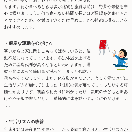
ります。何か食べるときは炭水化物と脂質は避け、野菜や果物を中
心に摂りましょう。何も食べない時間が長いほど胃腸を休ませるこ
とができるため、夕飯はできるだけ早めに、かつ軽めに摂ることを
おすすめします。
・適度な運動を心がける
寒いからと家に閉じこもってばかりいると、運
動不足になってしまいます。冬は体温を上げる
ために基礎代謝が高くなるといわれますが、運
動不足によって筋肉量が減ってしまうと代謝が
落ちやすくなります。また、体を動かさないと、うまく寝つけずに
生活リズムが崩れてしまったり睡眠の質が落ちてしまったりする可
能性があります。初詣や初売りに出かけたり、親戚の子どもと凧あ
げや羽子板で遊んだりと、積極的に体を動かすように心がけましょ
う。
・生活リズムの改善
年末年始は深夜まで夜更かししたり昼間で寝たりと、生活リズムが