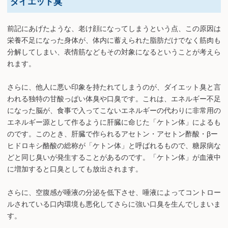
ダイエット臭
前記にあげたような、老け顔になってしまうという点、この原因は
栄養不足になった身体が、体内に蓄えられた脂肪だけでなく筋肉も
分解してしまい、表情筋などもその対象になるということが考えら
れます。
さらに、他人に悪い印象を持たれてしまうのが、ダイエット臭と言
われる独特の甘酸っぱい体臭や口臭です。これは、エネルギー不足
になった脳が、食事で入ってこないエネルギーの代わりに非常用の
エネルギー源として作るように肝臓に命じた「ケトン体」によるも
のです。このとき、肝臓で作られるアセトン・アセトン酢酸・βー
ヒドロキシ酪酸の総称が「ケトン体」と呼ばれるもので、糖尿病な
どと同じ臭いが発生することがあるのです。「ケトン体」が血液中
に増加すると口臭としても放出されます。
さらに、空腹感が唾液の分泌を低下させ、唾液によってコントロー
ルされている口内環境も悪化してさらに強い口臭を生んでしまいま
す。