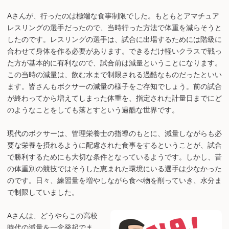
Aさんが、行ったのは極端な食事制限でした。もともとアマチュア
レスリングの選手だったので、当時行った方法で体重を減らそうと
したのです。レスリングの選手は、試合に出場するためには階級に
合わせて身体を作る必要があります。できるだけ軽いクラスで戦っ
た方が基本的に有利なので、試合前は減量ということになります。
この当時の減量は、飲む水まで制限される過酷なものだったといい
ます。皆さんもボクサーの減量の様子をご存知でしょう。前の試合
が終わってから増えてしまった体重を、指定された計量日までにど
のようなことをしても落とすという過酷な世界です。
現代のボクサーは、管理栄養士の指導のもとに、減量しながらも必
要な栄養を摂れるように配慮された食事をするということが、試合
で勝利するためにも大切な条件となっているようです。しかし、昔
の体重別の競技ではそうした恵まれた環境にいる選手は少なかった
のです。日々、練習量を増やしながら食べ物を削っていき、水分ま
で制限していました。
Aさんは、どうやらこの高校
時代の減量を一念発起でま