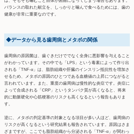
は、そもそも噛むこと自体が困難になってしまう場合もあります。
バランスの取れた献立を、しっかりと噛んで食べるためには、歯の
健康が非常に重要なのです。
◆データから見る歯周病とメタボの関係
歯周病の原因菌は、歯ぐきだけででなく全身に悪影響を与えること
がわかっています。その中でも「LPS」という毒素によって作り出
される「TNF-α」は、脂肪組織や肝臓のインスリン抵抗性を増加さ
せるため、メタボの原因のひとつである血糖値の上昇につながると
言われています。また、重度の歯周病は慢性的な炎症です。炎症に
よって合成される「CRP」というタンパク質が高くなると、将来
的に動脈硬化や心筋梗塞のリスクも高くなるという報告もありま
す。
逆に、メタボの判定基準の対象となる項目が多い人ほど、歯周病の
リスクが高くなるという研究結果も報告されています。原因はさま
ざまですが、ここでも脂肪組織から分泌される「TNF-α」が関わっ