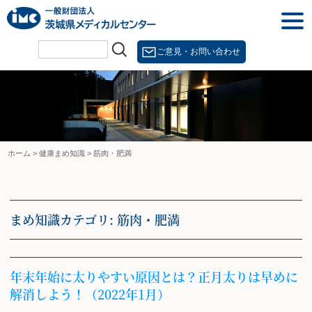
Skip
togg
to
navi
content
ご意見・お問い合わせ
ホーム
>
健康まめ知識
>
筋肉・肥満
まめ知識カテゴリ:
筋肉・肥満
年末年始に太りやすい原因とは？正月太りは早めに
解消しよう！（2022年1月）