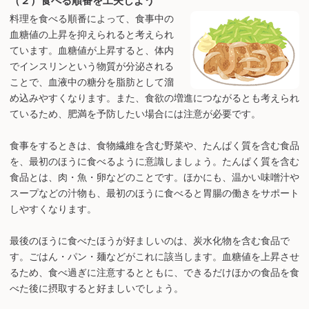
（２）食べる順番を工夫しよう
料理を食べる順番によって、食事中の
血糖値の上昇を抑えられると考えられ
ています。血糖値が上昇すると、体内
でインスリンという物質が分泌される
ことで、血液中の糖分を脂肪として溜
め込みやすくなります。また、食欲の増進につながるとも考えられ
ているため、肥満を予防したい場合には注意が必要です。
食事をするときは、食物繊維を含む野菜や、たんぱく質を含む食品
を、最初のほうに食べるように意識しましょう。たんぱく質を含む
食品とは、肉・魚・卵などのことです。ほかにも、温かい味噌汁や
スープなどの汁物も、最初のほうに食べると胃腸の働きをサポート
しやすくなります。
最後のほうに食べたほうが好ましいのは、炭水化物を含む食品で
す。ごはん・パン・麺などがこれに該当します。血糖値を上昇させ
るため、食べ過ぎに注意するとともに、できるだけほかの食品を食
べた後に摂取すると好ましいでしょう。