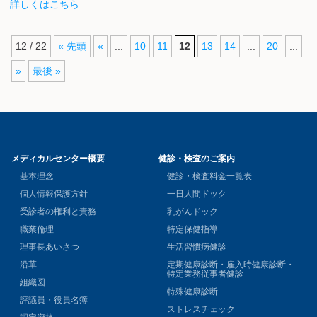
詳しくはこちら
12 / 22
« 先頭
«
...
10
11
12
13
14
...
20
...
»
最後 »
メディカルセンター概要
健診・検査のご案内
基本理念
健診・検査料金一覧表
個人情報保護方針
一日人間ドック
受診者の権利と責務
乳がんドック
職業倫理
特定保健指導
理事長あいさつ
生活習慣病健診
沿革
定期健康診断・雇入時健康診断・
特定業務従事者健診
組織図
特殊健康診断
評議員・役員名簿
ストレスチェック