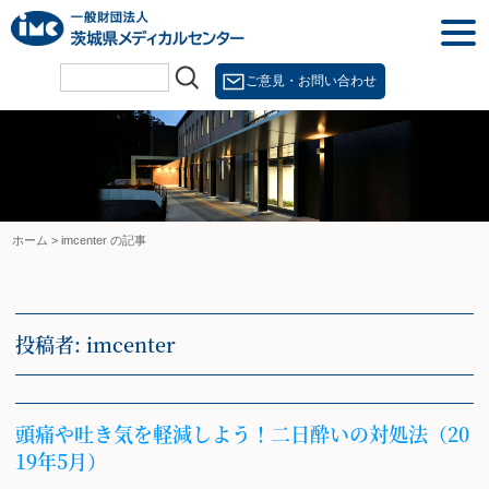
Skip
togg
to
navi
content
ご意見・お問い合わせ
ホーム
>
imcenter の記事
投稿者:
imcenter
頭痛や吐き気を軽減しよう！二日酔いの対処法（20
19年5月）